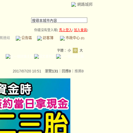
網路城邦
你還沒有登入喔(
馬上登入
/
加入會員
)
薦連結
公告區
訪客簿
市政中心
(0)
字體：
小
中
大
2017/07/20 10:51 瀏覽
131
｜回應
0
｜
推薦
0