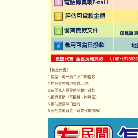
【長璽代書】
1.房屋土地一胎二胎三胎借款
2.持分共有房地買賣/可借
3.民間私人借貸轉至銀行貸款
4.投資買斷（可回租、附買回）
5.協助撤銷法拍查封
6.委託房地買賣（可先代償債務）