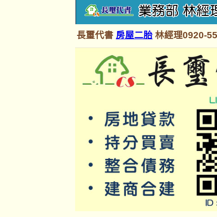
長璽代書
房屋二胎
林經理0920-55