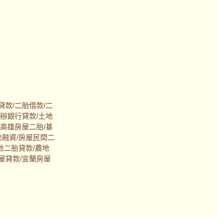
貸款/二胎借款/二
代辦銀行貸款/土地
/高雄房屋二胎/基
地融資/房屋民間二
地二胎貸款/農地
屋貸款/宜蘭房屋