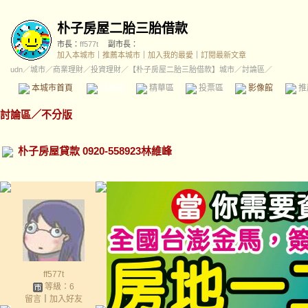
朴子房屋二胎三胎借款
市長：
ff577t
副市長：
加入本城市
｜
推薦本城市
｜
加入我的最愛
｜
訂閱最新文章
udn
／
城市
／
商業理財
／
投資理財
／
【朴子房屋二胎三胎借款】城市
／討論區／
本城市首頁
討論區
精華區
投票區
影像館
推
討論區
／
不分版
朴子房屋貸款 0920-558923林維峰
ff577t
等級：6
留言
｜
加入好友