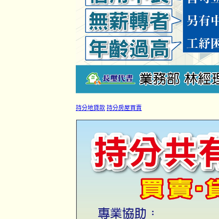
持分地貸款
持分房屋買賣