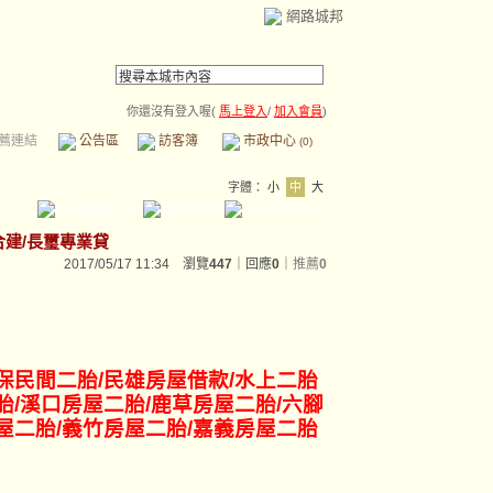
網路城邦
你還沒有登入喔(
馬上登入
/
加入會員
)
薦連結
公告區
訪客簿
市政中心
(0)
字體：
小
中
大
司合建/長璽專業貸
2017/05/17 11:34 瀏覽
447
｜回應
0
｜
推薦
0
保民間二胎/民雄房屋借款/水上二胎
胎/溪口房屋二胎/鹿草房屋二胎/六腳
屋二胎/義竹房屋二胎/嘉義房屋二胎