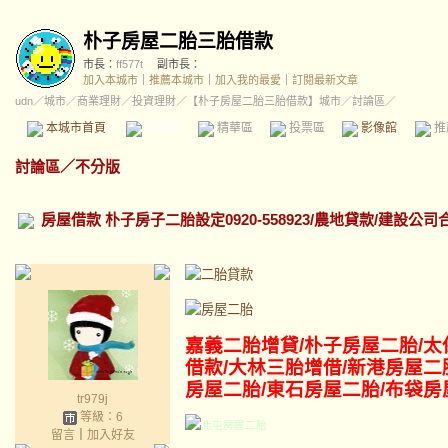
朴子房屋二胎三胎借款
市長：
ff577t
副市長：
加入本城市
｜
推薦本城市
｜
加入我的最愛
｜
訂閱最新文章
udn
／
城市
／
商業理財
／
投資理財
／
【朴子房屋二胎三胎借款】城市
／討論區／
本城市首頁
討論區
精華區
投票區
影像館
推
討論區
／
不分版
房屋借款 朴子房子二胎設定0920-558923/農地貸款/建設公
嘉義二胎增貸/朴子
房屋二胎/太
借款/大林三胎增借/新港房屋二
房屋二胎/東石房屋二胎/布袋房
tr979j
等級：6
留言
｜
加入好友