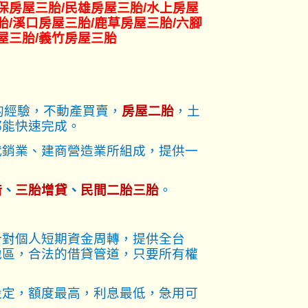
保
房屋三胎
/民雄
房屋三胎
/水上
房屋
胎
/溪口
房屋三胎
/鹿草
房屋三胎
/六腳
屋三胎
/義竹
房屋三胎
的經驗，不動產買賣，
房屋二胎
，土
都能快速完成。
代銷業、建商營造業所組成，提供一
借
、
三胎增貸
、
民間二胎三胎
。
針對個人短期資金周轉，提供全台
地區，合法的借貸管道，只要所有權
設定，額度最高，利息最低，急用可