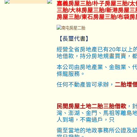
嘉義房屋三胎
/朴子
房屋三胎
/太
三胎
/大林
房屋三胎
/新港
房屋三
房屋三胎
/東石
房屋三胎
/布袋
房
【長璽代書】
經營全省房地產已有20年以上
地借款，持分房地規畫買賣，
本公司由房地產業、金融業、
條龍服務。
任何不動產皆可承辦，
二胎增
民間房屋土地二胎三胎借款
，
灣、澎湖、金門、馬祖等離島
人到場，不需過戶，只
需至當地的地政事務所公證及