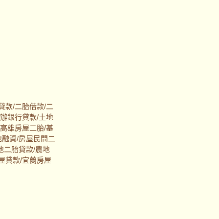
貸款/二胎借款/二
代辦銀行貸款/土地
/高雄房屋二胎/基
地融資/房屋民間二
地二胎貸款/農地
屋貸款/宜蘭房屋