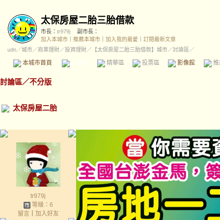
太保房屋二胎三胎借款
市長：
tr979j
副市長：
加入本城市
｜
推薦本城市
｜
加入我的最愛
｜
訂閱最新文章
udn
／
城市
／
商業理財
／
投資理財
／
【太保房屋二胎三胎借款】城市
／討論區／
本城市首頁
討論區
精華區
投票區
影像館
推
討論區
／
不分版
太保房屋二胎
tr979j
等級：6
留言
｜
加入好友