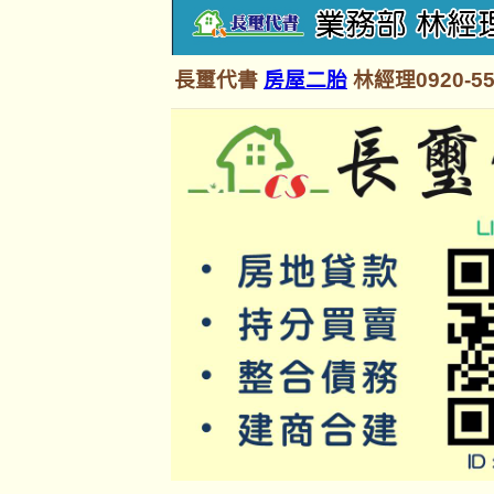
長璽代書
房屋二胎
林經理0920-55