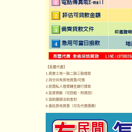
【長璽代書】
1.房屋土地一胎二胎三胎借款
2.持分共有房地買賣/可借
3.民間私人借貸轉至銀行貸款
4.投資買斷（可回租、附買回）
5.協助撤銷法拍查封
6.委託房地買賣（可先代償債務）