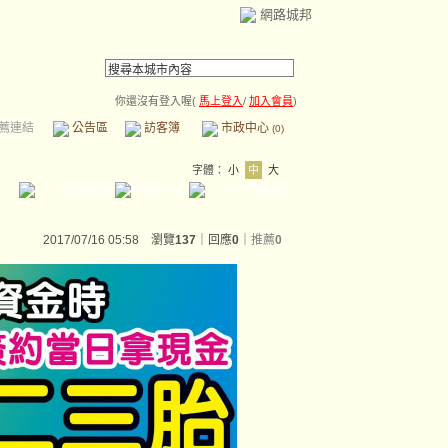
網路城邦
你還沒有登入喔(
馬上登入
/
加入會員
)
薦連結
公告區
訪客簿
市政中心
(0)
字體：
小
中
大
2017/07/16 05:58 瀏覽
137
｜回應
0
｜
推薦
0