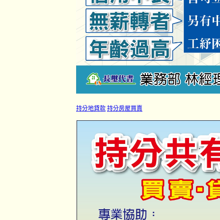
持分地貸款
持分房屋買賣