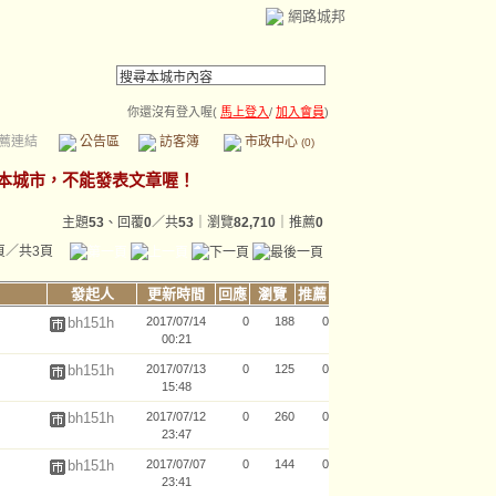
網路城邦
你還沒有登入喔(
馬上登入
/
加入會員
)
薦連結
公告區
訪客簿
市政中心
(0)
主題
53
、回覆
0
／共
53
｜瀏覽
82,710
｜推薦
0
頁／共3頁
發起人
更新時間
回應
瀏覽
推薦
bh151h
2017/07/14
0
188
0
00:21
bh151h
2017/07/13
0
125
0
15:48
bh151h
2017/07/12
0
260
0
23:47
bh151h
2017/07/07
0
144
0
23:41