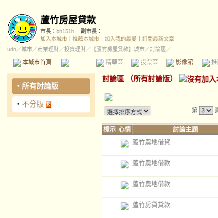
蘆竹房屋貸款
市長：
bh151h
副市長：
加入本城市
｜
推薦本城市
｜
加入我的最愛
｜
訂閱最新文章
udn
／
城市
／
商業理財
／
投資理財
／
【蘆竹房屋貸款】城市
／討論區／
本城市首頁
討論區
精華區
投票區
影像館
推
討論區
（
所有討論版
）
‧
所有討論版
‧
不分版
第
標示
心情
討論主題
蘆竹農地借貸
蘆竹農地借款
蘆竹農地借款
蘆竹房貸貸款