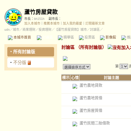
蘆竹房屋貸款
市長：
bh151h
副市長：
加入本城市
｜
推薦本城市
｜
加入我的最愛
｜
訂閱最新文章
udn
／
城市
／
商業理財
／
投資理財
／
【蘆竹房屋貸款】城市
／討論區／
本城市首頁
討論區
精華區
投票區
影像館
推
討論區
（
所有討論版
）
‧
所有討論版
‧
不分版
第
標示
心情
討論主題
蘆竹農地貸款
蘆竹農地質借
蘆竹房屋質借
蘆竹民間二胎借款