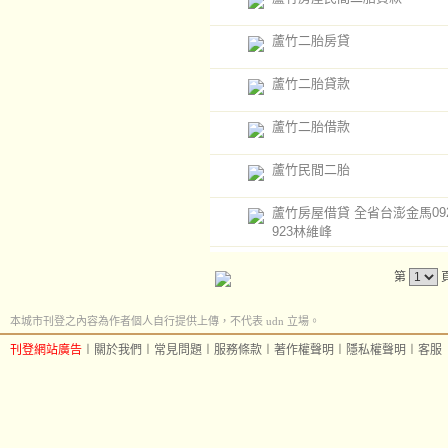
蘆竹二胎房貸
蘆竹二胎貸款
蘆竹二胎借款
蘆竹民間二胎
蘆竹房屋借貸 全省台澎金馬0920
923林維峰
第
本城市刊登之內容為作者個人自行提供上傳，不代表 udn 立場。
刊登網站廣告
︱
關於我們
︱
常見問題
︱
服務條款
︱
著作權聲明
︱
隱私權聲明
︱
客服