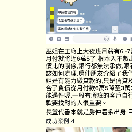
巫姐在工廠上大夜班月薪有6~
月付就將近6萬5了,根本入不
債比的關係,銀行都無法承做,
該如何處理,房仲朋友介紹了我
姐是有能力繳貸款的,只是信貸
合了負債從月付款6萬5降至3萬
能過件喔,一般有瑕疵的客戶自
款要找對的人很重要。
長璽代書本就是房仲體系出身,
4
成功案例.