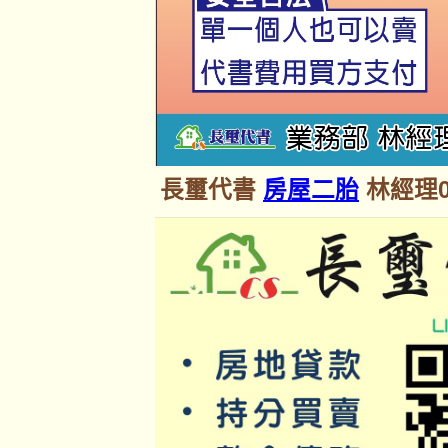
長璽代書
房屋二胎
林經理09