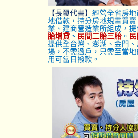
【長璽代書】
經營全省房地
地借款，持分房地規畫買賣
業、建商營造業所組成，提
胎增貸
、
民間二胎三胎
。
民
提供全台灣、澎湖、金門、
場，不需過戶，只
需至當地
用可當日撥款。