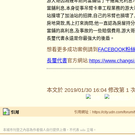
游大哥因為幾年前向當鋪借了十幾萬元利息7
當舖利息,本身從事吊臂卡車工程業務的游大
站撞壞了加油站的招牌,自己的吊臂也損壞了
房地貸款,馬上打來詢問,他一直認為房屋持
當鋪的高利息,及事故的一些賠償費用,游大
長璽代書永遠是你最強大的後盾。
想看更多成功案例請到
FACEBOOK粉
長璽代書
官方網站:
https://www.changs
本文於
2019/01/30 16:04 修改第 1 
引用網址：https://city.udn.com/forum
本城市刊登之內容為作者個人自行提供上傳，不代表 udn 立場。