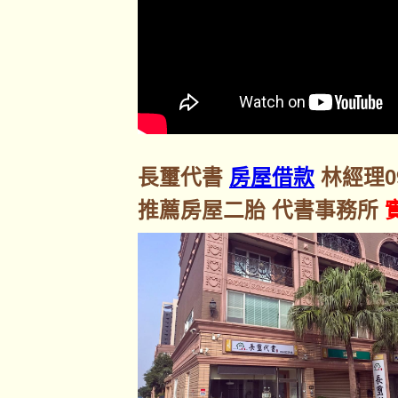
長璽代書
房屋借款
林經理092
推薦房屋二胎 代書事務所