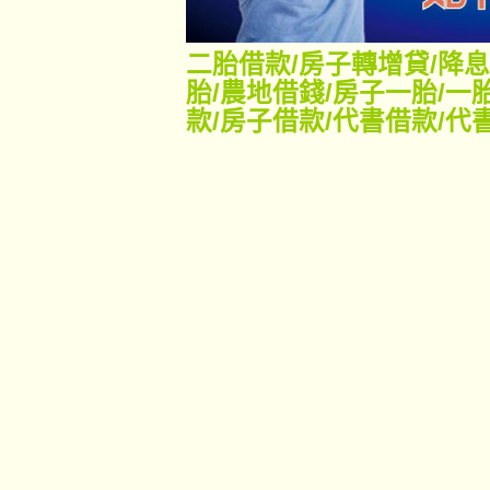
二胎借款
/
房子轉增貸
/
降息
胎
/
農地借錢
/
房子一胎
/
一
款
/
房子借款
/
代書借款
/
代