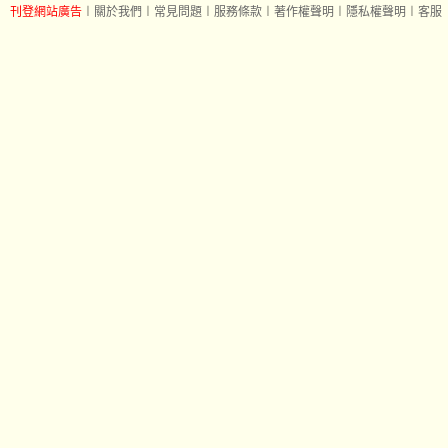
刊登網站廣告
︱
關於我們
︱
常見問題
︱
服務條款
︱
著作權聲明
︱
隱私權聲明
︱
客服