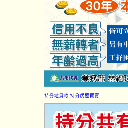
持分地貸款
持分房屋買賣