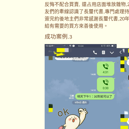
反悔不配合買賣, 還占用店面堆放雜物
友們的牽線認識了長璽代書,專門處理持
簽完約後地主們非常感謝長璽代書,20
給有需要的買方來善後使用。
成功案例.
3