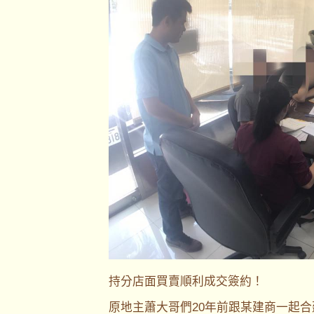
持分店面買賣順利成交簽約！
原地主蕭大哥們20年前跟某建商一起合