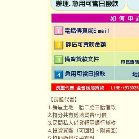
【長璽代書】
1.房屋土地一胎二胎三胎借款
2.持分共有房地買賣/可借
3.民間私人借貸轉至銀行貸款
4.投資買斷（可回租、附買回）
5.協助撤銷法拍查封