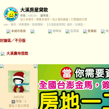
大溪房屋貸款
市長：
bd515n
副市長：
加入本城市
｜
推薦本城市
｜
加入我的最愛
｜
訂閱最新文章
udn
／
城市
／
商業理財
／
投資理財
／
【大溪房屋貸款】城市
／討論區／
本城市首頁
討論區
精華區
投票區
影像館
推
討論區
／
不分版
大溪農地借款
bd515n
等級：3
留言
｜
加入好友