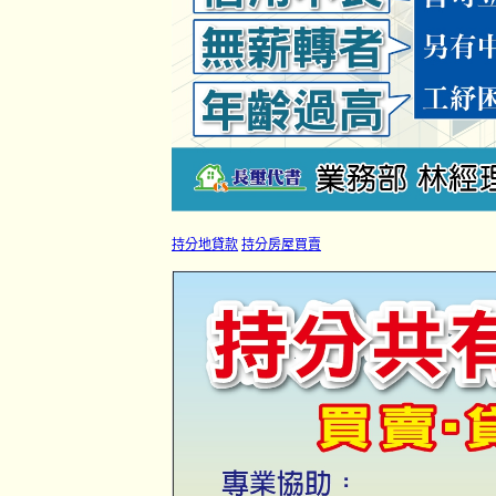
持分地貸款
持分房屋買賣