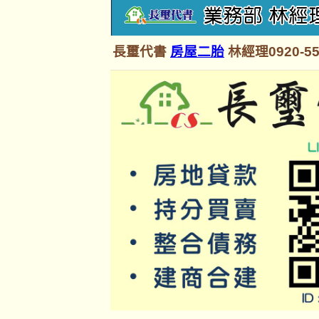
長璽代書
房屋二胎
林經理0920-55