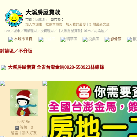
大溪房屋貸款
市長：
bd515n
副市長：
加入本城市
｜
推薦本城市
｜
加入我的最愛
｜
訂閱最新文章
udn
／
城市
／
商業理財
／
投資理財
／
【大溪房屋貸款】城市
／討論區／
本城市首頁
討論區
精華區
投票區
影像館
推
討論區
／
不分版
大溪房屋借貸 全省台澎金馬0920-558923林維峰
bd515n
等級：3
留言
｜
加入好友