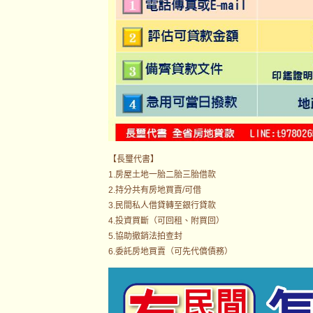
【長璽代書】
1.房屋土地一胎二胎三胎借款
2.持分共有房地買賣/可借
3.民間私人借貸轉至銀行貸款
4.投資買斷（可回租、附買回）
5.協助撤銷法拍查封
6.委託房地買賣（可先代償債務）