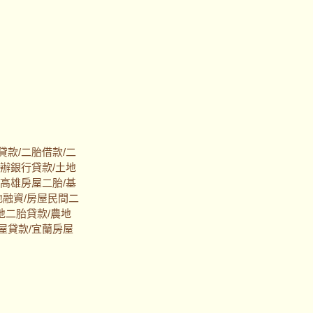
貸款/二胎借款/二
代辦銀行貸款/土地
/高雄房屋二胎/基
地融資/房屋民間二
地二胎貸款/農地
屋貸款/宜蘭房屋