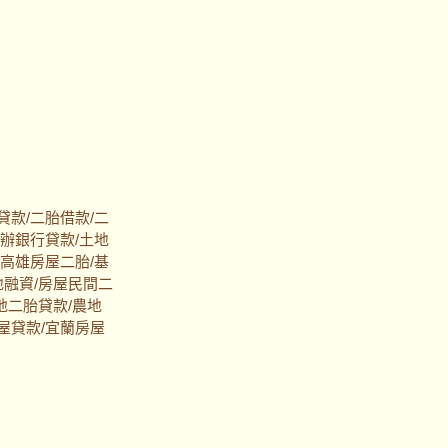
貸款/二胎借款/二
代辦銀行貸款/土地
/高雄房屋二胎/基
地融資/房屋民間二
地二胎貸款/農地
屋貸款/宜蘭房屋