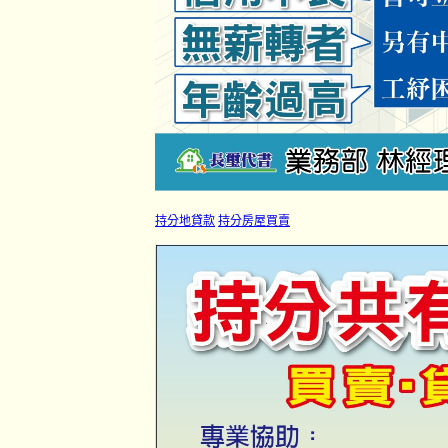
持分地貸款
持分房屋買賣