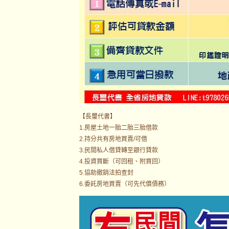
【長璽代書】
1.房屋土地一胎二胎三胎借款
2.持分共有房地買賣/可借
3.民間私人借貸轉至銀行貸款
4.投資買斷（可回租、附買回）
5.協助撤銷法拍查封
6.委託房地買賣（可先代償債務）