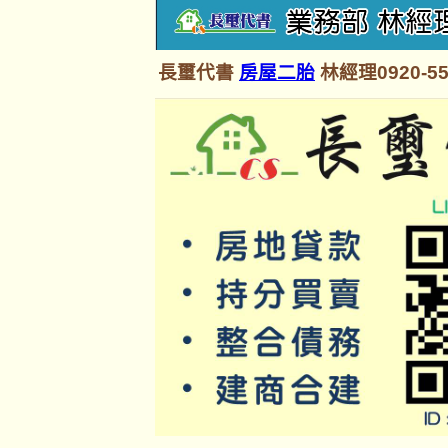
長璽代書
房屋二胎
林經理0920-55