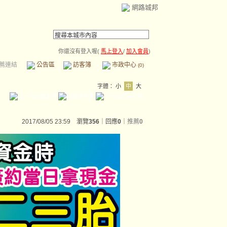
網路城邦
你還沒有登入喔(
馬上登入
/
加入會員
)
薦連結
公告區
訪客簿
市政中心
(0)
字體：
小
中
大
2017/08/05 23:59 瀏覽
356
｜回應
0
｜
推薦
0