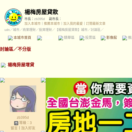
楊梅房屋貸款
市長：
zb395d
副市長：
加入本城市
｜
推薦本城市
｜
加入我的最愛
｜
訂閱最新文章
udn
／
城市
／
商業理財
／
投資理財
／
【楊梅房屋貸款】城市
／討論區／
本城市首頁
討論區
精華區
投票區
影像館
推
討論區
／
不分版
楊梅房屋增貸
zb395d
等級：3
留言
｜
加入好友