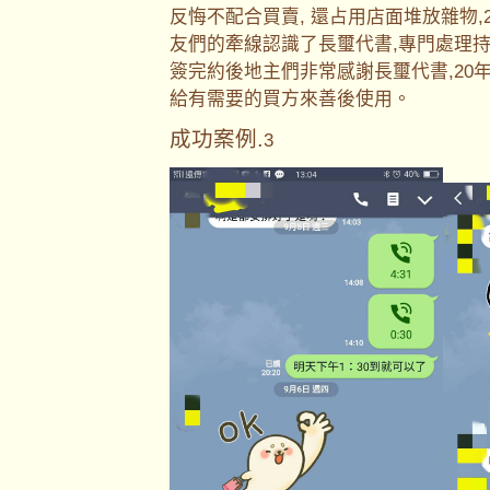
反悔不配合買賣, 還占用店面堆放雜物
友們的牽線認識了長璽代書,專門處理持
簽完約後地主們非常感謝長璽代書,20
給有需要的買方來善後使用。
成功案例.
3