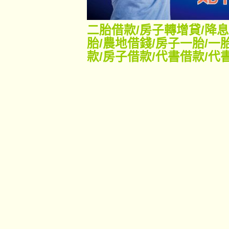
二胎借款
/
房子轉增貸
/
降息
胎
/
農地借錢
/
房子一胎
/
一
款
/
房子借款
/
代書借款
/
代