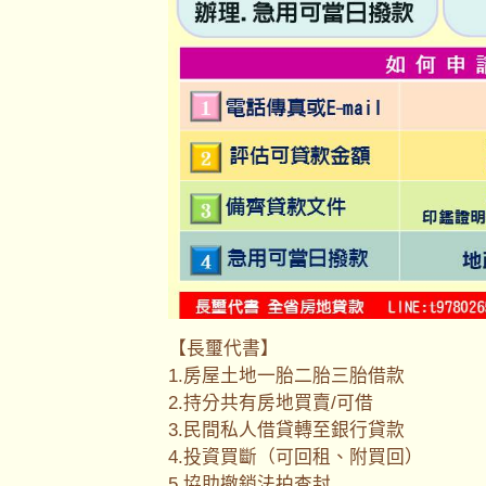
【長璽代書】
1.房屋土地一胎二胎三胎借款
2.持分共有房地買賣/可借
3.民間私人借貸轉至銀行貸款
4.投資買斷（可回租、附買回）
5.協助撤銷法拍查封