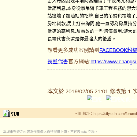
游大哥因為幾年前向當鋪借了十幾萬元利息7
當舖利息,本身從事吊臂卡車工程業務的游大
站撞壞了加油站的招牌,自己的吊臂也損壞了
房地貸款,馬上打來詢問,他一直認為房屋持
當鋪的高利息,及事故的一些賠償費用,游大
長璽代書永遠是你最強大的後盾。
想看更多成功案例請到
FACEBOOK粉
長璽代書
官方網站:
https://www.changs
本文於
2019/02/05 21:01 修改第 1 
引用網址：https://city.udn.com/forum
本城市刊登之內容為作者個人自行提供上傳，不代表 udn 立場。