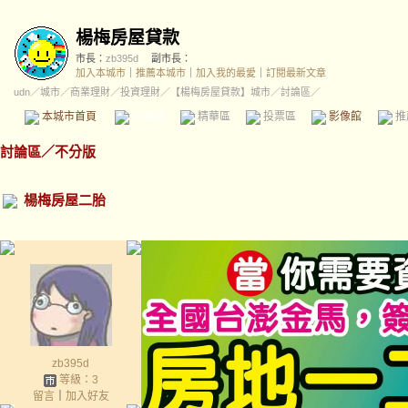
楊梅房屋貸款
市長：
zb395d
副市長：
加入本城市
｜
推薦本城市
｜
加入我的最愛
｜
訂閱最新文章
udn
／
城市
／
商業理財
／
投資理財
／
【楊梅房屋貸款】城市
／討論區／
本城市首頁
討論區
精華區
投票區
影像館
推
討論區
／
不分版
楊梅房屋二胎
zb395d
等級：3
留言
｜
加入好友