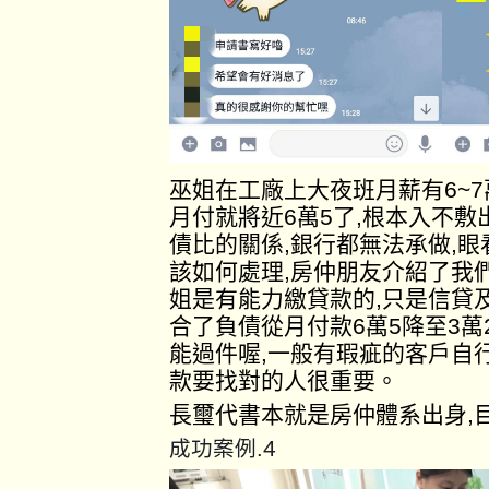
巫姐在工廠上大夜班月薪有6~
月付就將近6萬5了,根本入不
債比的關係,銀行都無法承做,
該如何處理,房仲朋友介紹了我
姐是有能力繳貸款的,只是信貸
合了負債從月付款6萬5降至3萬
能過件喔,一般有瑕疵的客戶自
款要找對的人很重要。
長璽代書本就是房仲體系出身,
4
成功案例.