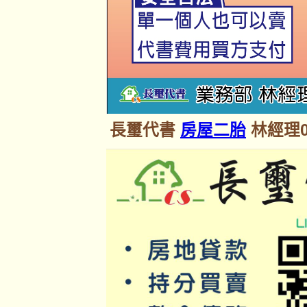
長璽代書
房屋二胎
林經理09