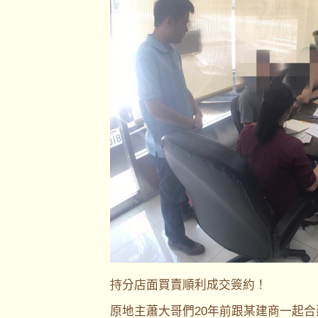
持分店面買賣順利成交簽約！
原地主蕭大哥們20年前跟某建商一起合