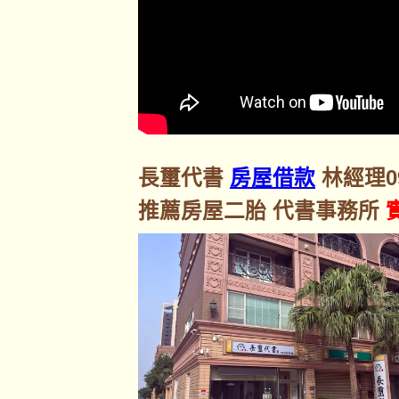
長璽代書
房屋借款
林經理092
推薦房屋二胎 代書事務所