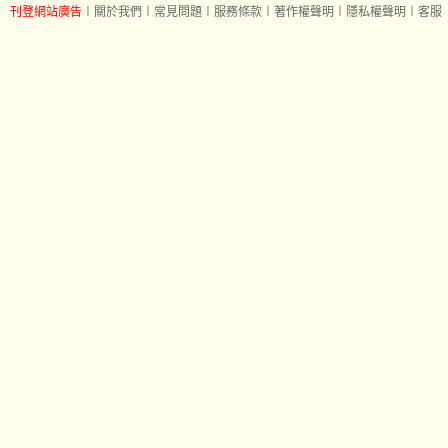
刊登網站廣告
︱
關於我們
︱
常見問題
︱
服務條款
︱
著作權聲明
︱
隱私權聲明
︱
客服