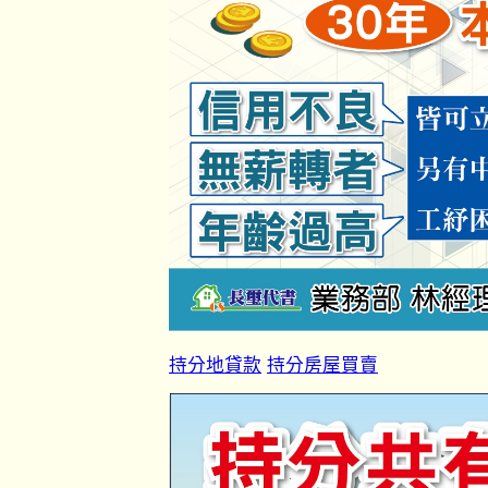
持分地貸款
持分房屋買賣