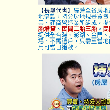
【長璽代書】
經營全省房地
地借款，持分房地規畫買賣
業、建商營造業所組成，提
胎增貸
、
民間二胎三胎
。
民
提供全台灣、澎湖、金門、
場，不需過戶，只
需至當地
用可當日撥款。