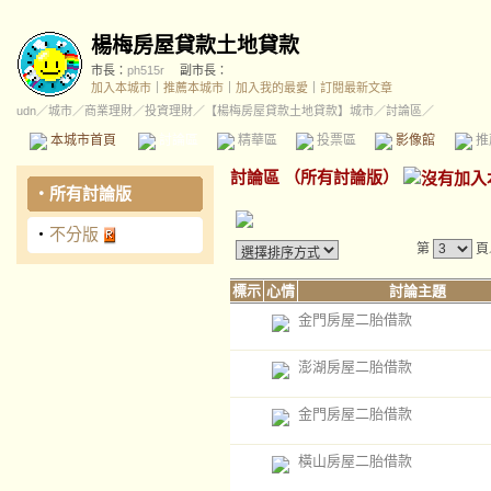
楊梅房屋貸款土地貸款
市長：
ph515r
副市長：
加入本城市
｜
推薦本城市
｜
加入我的最愛
｜
訂閱最新文章
udn
／
城市
／
商業理財
／
投資理財
／
【楊梅房屋貸款土地貸款】城市
／討論區／
本城市首頁
討論區
精華區
投票區
影像館
推
討論區
（
所有討論版
）
‧
所有討論版
‧
不分版
第
頁
標示
心情
討論主題
金門房屋二胎借款
澎湖房屋二胎借款
金門房屋二胎借款
橫山房屋二胎借款