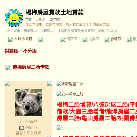
楊梅房屋貸款土地貸款
市長：
ph515r
副市長：
加入本城市
｜
推薦本城市
｜
加入我的最愛
｜
訂閱最新文章
udn
／
城市
／
商業理財
／
投資理財
／
【楊梅房屋貸款土地貸款】城市
／討論區／
本城市首頁
討論區
精華區
投票區
影像館
推
討論區
／
不分版
造橋房屋二胎借款
楊梅二胎增貸/八德
房屋二胎/平
借款/大園三胎增借/龍潭房屋二
房屋二胎/龜山房屋二胎/桃園房
zpdfb3h37
等級：7
的高價產品
留言
｜
加入好友