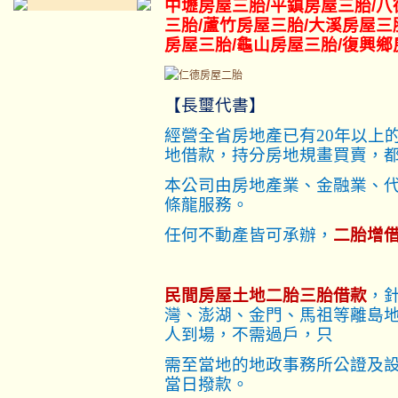
中壢房屋三胎
/平鎮
房屋三胎
/八
三胎
/蘆竹
房屋三胎
/大溪
房屋三
房屋三胎
/龜山
房屋三胎
/復興鄉
【長璽代書】
經營全省房地產已有20年以上
地借款，持分房地規畫買賣，
本公司由房地產業、金融業、
條龍服務。
任何不動產皆可承辦，
二胎增
民間房屋土地二胎三胎借款
，
灣、澎湖、金門、馬祖等離島
人到場，不需過戶，只
需至當地的地政事務所公證及
當日撥款。