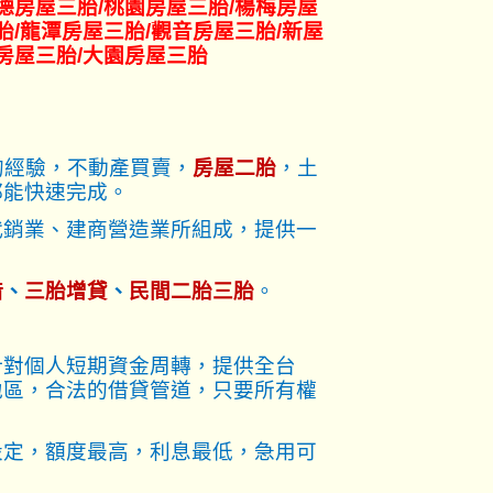
德
房屋三胎
/桃園
房屋三胎
/楊梅
房屋
胎
/龍潭
房屋三胎
/觀音
房屋三胎
/新屋
房屋三胎
/大園
房屋三胎
的經驗，不動產買賣，
房屋二胎
，土
都能快速完成。
代銷業、建商營造業所組成，提供一
借
、
三胎增貸
、
民間二胎三胎
。
針對個人短期資金周轉，提供全台
地區，合法的借貸管道，只要所有權
設定，額度最高，利息最低，急用可