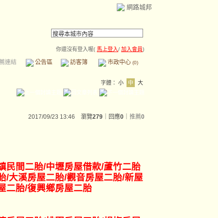
網路城邦
你還沒有登入喔(
馬上登入
/
加入會員
)
薦連結
公告區
訪客簿
市政中心
(0)
字體：
小
中
大
2017/09/23 13:46 瀏覽
279
｜回應
0
｜
推薦
0
鎮民間二胎/中壢房屋借款/蘆竹二胎
胎/大溪房屋二胎/觀音房屋二胎/新屋
屋二胎/復興鄉房屋二胎