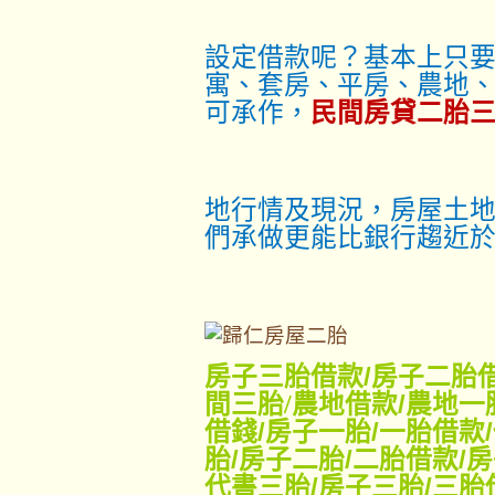
設定借款呢？基本上只
寓、套房、平房、農地
可承作，
民間房貸二胎
地行情及現況，房屋土地
們承做更能比銀行趨近
房子三胎借款
/
房子二胎
間三胎/
農地借款
/
農地一
借錢
/
房子一胎
/
一胎借款
/
胎
/
房子二胎
/
二胎借款
/
房
代書三胎
/
房子三胎
/
三胎