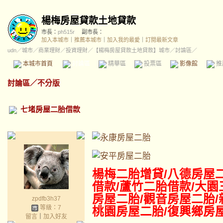
楊梅房屋貸款土地貸款
市長：
ph515r
副市長：
加入本城市
｜
推薦本城市
｜
加入我的最愛
｜
訂閱最新文章
udn
／
城市
／
商業理財
／
投資理財
／
【楊梅房屋貸款土地貸款】城市
／討論區／
本城市首頁
討論區
精華區
投票區
影像館
推
討論區
／
不分版
七堵房屋二胎借款
楊梅二胎增貸/八德
房屋
借款/蘆竹二胎借款/大園
房屋二胎/觀音房屋二胎/
zpdfb3h37
等級：7
桃園房屋二胎/復興鄉房
留言
｜
加入好友