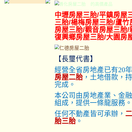
的高價產品
中壢房屋三胎
/平鎮
房屋
三胎
/楊梅
房屋三胎
/蘆竹
房屋三胎
/觀音
房屋三胎
復興鄉
房屋三胎
/大園
房
【長璽代書】
經營全省房地產已有20
房屋二胎
，土地借款，
完成。
本公司由房地產業、金
組成，提供一條龍服務
任何不動產皆可承辦，
胎三胎
。