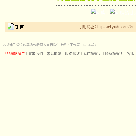
引用網址：https://city.udn.com/for
本城市刊登之內容為作者個人自行提供上傳，不代表 udn 立場。
刊登網站廣告
︱
關於我們
︱
常見問題
︱
服務條款
︱
著作權聲明
︱
隱私權聲明
︱
客服