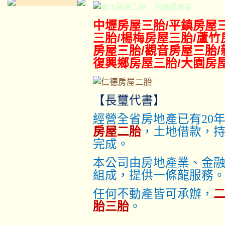
的高價產品
中壢房屋三胎
/平鎮
房屋
三胎
/楊梅
房屋三胎
/蘆竹
房屋三胎
/觀音
房屋三胎
復興鄉
房屋三胎
/大園
房
【長璽代書】
經營全省房地產已有20
房屋二胎
，土地借款，
完成。
本公司由房地產業、金
組成，提供一條龍服務
任何不動產皆可承辦，
胎三胎
。