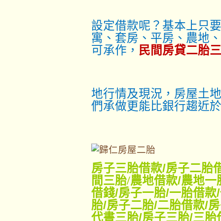
設定借款呢？基本上只
寓、套房、平房、農地
可承作，
民間房貸二胎
地行情及現況，房屋土地
們承做更能比銀行趨近
房子三胎借款
/
房子二胎
間三胎/
農地借款
/
農地一
借錢
/
房子一胎
/
一胎借款
/
胎
/
房子二胎
/
二胎借款
/
房
代書三胎
/
房子三胎
/
三胎