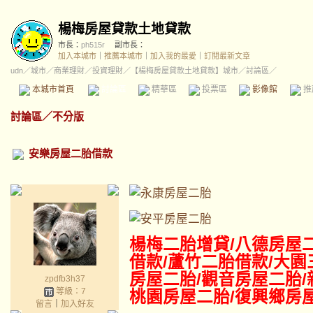
楊梅房屋貸款土地貸款
市長：
ph515r
副市長：
加入本城市
｜
推薦本城市
｜
加入我的最愛
｜
訂閱最新文章
udn
／
城市
／
商業理財
／
投資理財
／
【楊梅房屋貸款土地貸款】城市
／討論區／
本城市首頁
討論區
精華區
投票區
影像館
推
討論區
／
不分版
安樂房屋二胎借款
楊梅二胎增貸/八德
房屋
借款/蘆竹二胎借款/大園
房屋二胎/觀音房屋二胎/
zpdfb3h37
等級：7
桃園房屋二胎/復興鄉房
留言
｜
加入好友