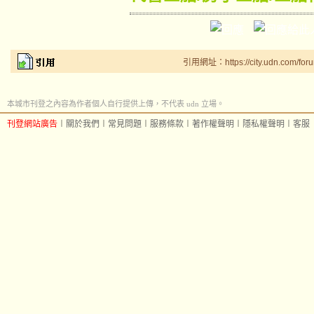
引用網址：https://city.udn.com/for
本城市刊登之內容為作者個人自行提供上傳，不代表 udn 立場。
刊登網站廣告
︱
關於我們
︱
常見問題
︱
服務條款
︱
著作權聲明
︱
隱私權聲明
︱
客服