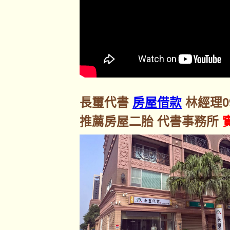
長璽代書
房屋借款
林經理092
推薦房屋二胎 代書事務所