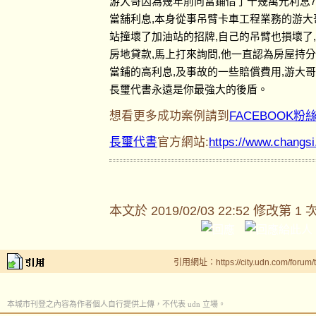
游大哥因為幾年前向當鋪借了十幾萬元利息7
當舖利息,本身從事吊臂卡車工程業務的游大
站撞壞了加油站的招牌,自己的吊臂也損壞了
房地貸款,馬上打來詢問,他一直認為房屋持
當鋪的高利息,及事故的一些賠償費用,游大
長璽代書永遠是你最強大的後盾。
想看更多成功案例請到
FACEBOOK粉
長璽代書
官方網站:
https://www.changs
本文於
2019/02/03 22:52 修改第 1 
引用網址：https://city.udn.com/forum
本城市刊登之內容為作者個人自行提供上傳，不代表 udn 立場。