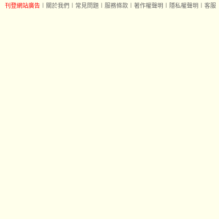
刊登網站廣告
︱
關於我們
︱
常見問題
︱
服務條款
︱
著作權聲明
︱
隱私權聲明
︱
客服