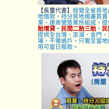
【長璽代書】
經營全省房地
地借款，持分房地規畫買賣
業、建商營造業所組成，提
胎增貸
、
民間二胎三胎
。
民
提供全台灣、澎湖、金門、
場，不需過戶，只
需至當地
用可當日撥款。