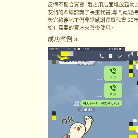
反悔不配合買賣, 還占用店面堆放雜物
友們的牽線認識了長璽代書,專門處理持
簽完約後地主們非常感謝長璽代書,20
給有需要的買方來善後使用。
成功案例.
3