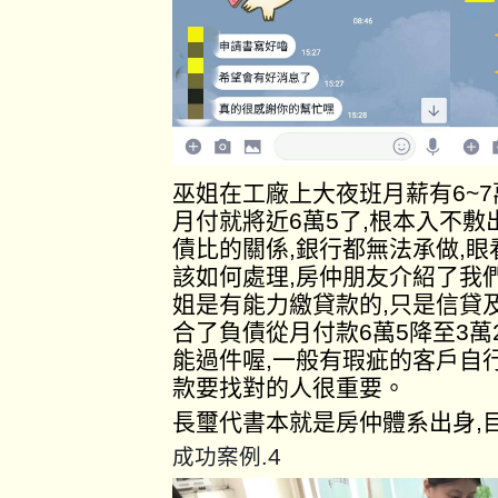
巫姐在工廠上大夜班月薪有6~
月付就將近6萬5了,根本入不
債比的關係,銀行都無法承做,
該如何處理,房仲朋友介紹了我
姐是有能力繳貸款的,只是信貸
合了負債從月付款6萬5降至3萬
能過件喔,一般有瑕疵的客戶自
款要找對的人很重要。
長璽代書本就是房仲體系出身,
4
成功案例.