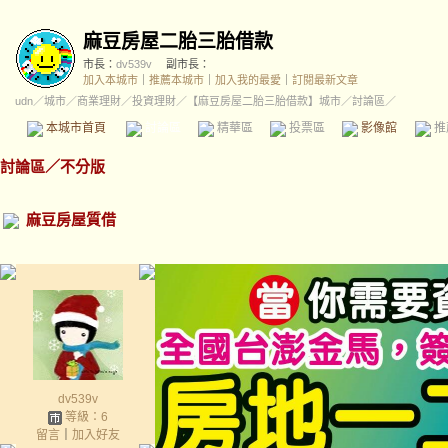
麻豆房屋二胎三胎借款
市長：
dv539v
副市長：
加入本城市
｜
推薦本城市
｜
加入我的最愛
｜
訂閱最新文章
udn
／
城市
／
商業理財
／
投資理財
／
【麻豆房屋二胎三胎借款】城市
／討論區／
本城市首頁
討論區
精華區
投票區
影像館
推
討論區
／
不分版
麻豆房屋質借
dv539v
等級：6
留言
｜
加入好友