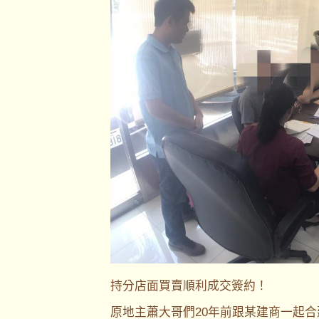
持分店面買賣順利成交簽約！
原地主蕭大哥們20年前跟某建商一起合