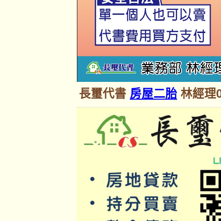
長璽代書
房屋二胎
林經理09