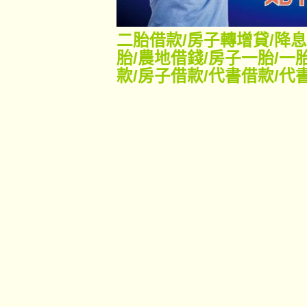
二胎借款
/
房子轉增貸
/
降息
胎
/
農地借錢
/
房子一胎
/
一
款
/
房子借款
/
代書借款
/
代