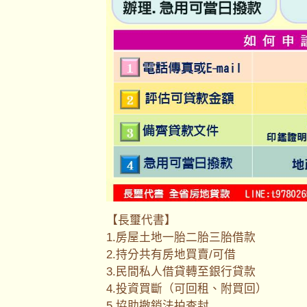
【長璽代書】
1.房屋土地一胎二胎三胎借款
2.持分共有房地買賣/可借
3.民間私人借貸轉至銀行貸款
4.投資買斷（可回租、附買回）
5.協助撤銷法拍查封