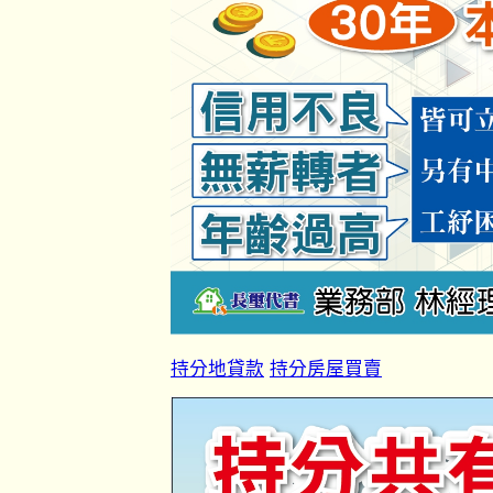
持分地貸款
持分房屋買賣