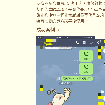
反悔不配合買賣, 還占用店面堆放雜物
友們的牽線認識了長璽代書,專門處理持
簽完約後地主們非常感謝長璽代書,20
給有需要的買方來善後使用。
成功案例.
3