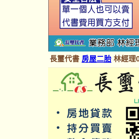
長璽代書
房屋二胎
林經理09