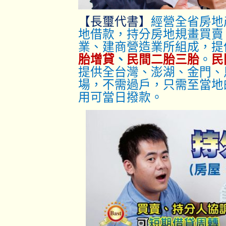
【長璽代書】
經營全省房地
地借款，持分房地規畫買賣
業、建商營造業所組成，提
胎增貸
、
民間二胎三胎
。
民
提供全台灣、澎湖、金門、
場，不需過戶，只
需至當地
用可當日撥款。