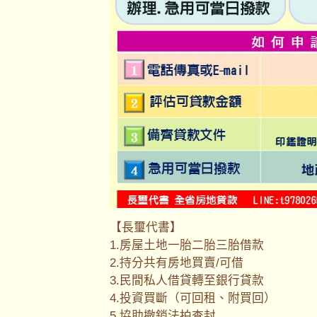
【長璽代書】
1.房屋土地一胎二胎三胎借款
2.持分共有房地買賣/可借
3.民間私人借貸轉至銀行貸款
4.投資買斷（可回租、附買回）
5.協助撤銷法拍查封