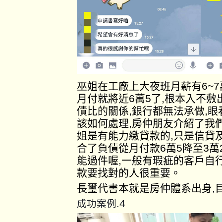
巫姐在工廠上大夜班月薪有6~
月付就將近6萬5了,根本入不
債比的關係,銀行都無法承做,
該如何處理,房仲朋友介紹了我
姐是有能力繳貸款的,只是信貸
合了負債從月付款6萬5降至3萬
能過件喔,一般有瑕疵的客戶自
款要找對的人很重要。
長璽代書本就是房仲體系出身,
4
成功案例.