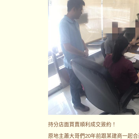
持分店面買賣順利成交簽約！
原地主蕭大哥們20年前跟某建商一起合