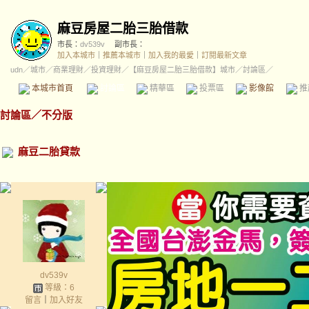
麻豆房屋二胎三胎借款
市長：
dv539v
副市長：
加入本城市
｜
推薦本城市
｜
加入我的最愛
｜
訂閱最新文章
udn
／
城市
／
商業理財
／
投資理財
／
【麻豆房屋二胎三胎借款】城市
／討論區／
本城市首頁
討論區
精華區
投票區
影像館
推
討論區
／
不分版
麻豆二胎貸款
dv539v
等級：6
留言
｜
加入好友