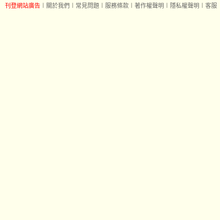
刊登網站廣告
︱
關於我們
︱
常見問題
︱
服務條款
︱
著作權聲明
︱
隱私權聲明
︱
客服