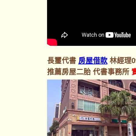
長璽代書
房屋借款
林經理092
推薦房屋二胎 代書事務所