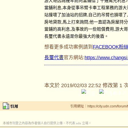
游大哥因為幾年前向當鋪借了十幾萬元利息7
當舖利息,本身從事吊臂卡車工程業務的游大
站撞壞了加油站的招牌,自己的吊臂也損壞了
房地貸款,馬上打來詢問,他一直認為房屋持
當鋪的高利息,及事故的一些賠償費用,游大
長璽代書永遠是你最強大的後盾。
想看更多成功案例請到
FACEBOOK粉
長璽代書
官方網站:
https://www.changs
本文於
2019/02/03 22:52 修改第 1 
引用網址：https://city.udn.com/forum
本城市刊登之內容為作者個人自行提供上傳，不代表 udn 立場。