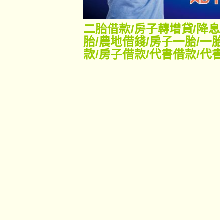
二胎借款
/
房子轉增貸
/
降息
胎
/
農地借錢
/
房子一胎
/
一
款
/
房子借款
/
代書借款
/
代