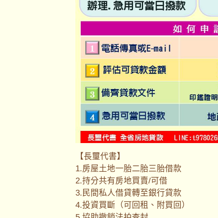
【長璽代書】
1.房屋土地一胎二胎三胎借款
2.持分共有房地買賣/可借
3.民間私人借貸轉至銀行貸款
4.投資買斷（可回租、附買回）
5.協助撤銷法拍查封