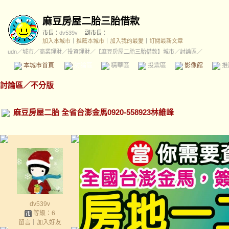
麻豆房屋二胎三胎借款
市長：
dv539v
副市長：
加入本城市
｜
推薦本城市
｜
加入我的最愛
｜
訂閱最新文章
udn
／
城市
／
商業理財
／
投資理財
／
【麻豆房屋二胎三胎借款】城市
／討論區／
本城市首頁
討論區
精華區
投票區
影像館
推
討論區
／
不分版
麻豆房屋二胎 全省台澎金馬0920-558923林維峰
dv539v
等級：6
留言
｜
加入好友