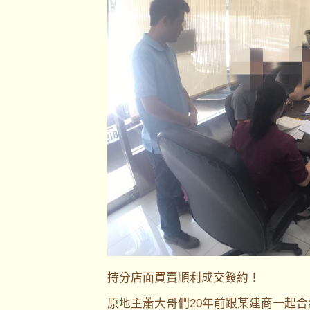
持分店面買賣順利成交簽約！
原地主蕭大哥們20年前跟某建商一起合