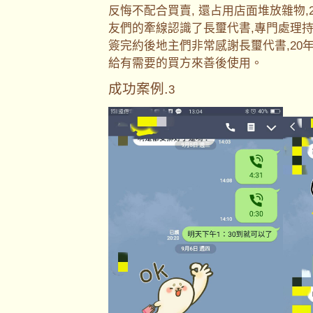
反悔不配合買賣, 還占用店面堆放雜物
友們的牽線認識了長璽代書,專門處理持
簽完約後地主們非常感謝長璽代書,20
給有需要的買方來善後使用。
成功案例.
3