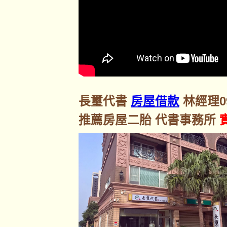
長璽代書
房屋借款
林經理092
推薦房屋二胎 代書事務所