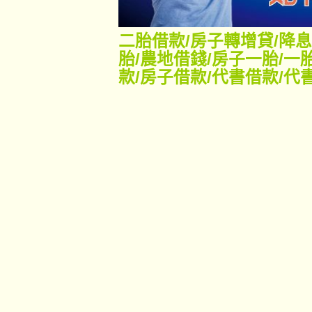
二胎借款
/
房子轉增貸
/
降息
胎
/
農地借錢
/
房子一胎
/
一
款
/
房子借款
/
代書借款
/
代