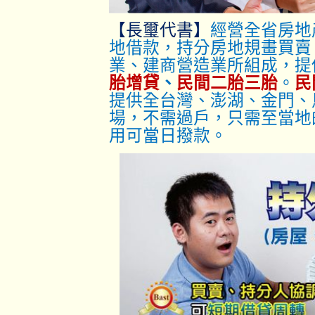
【長璽代書】
經營全省房地
地借款，持分房地規畫買賣
業、建商營造業所組成，提
胎增貸
、
民間二胎三胎
。
民
提供全台灣、澎湖、金門、
場，不需過戶，只
需至當地
用可當日撥款。