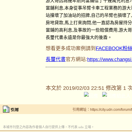
游大哥因為幾年前向當鋪借了十幾萬元利息7
當舖利息,本身從事吊臂卡車工程業務的游大
站撞壞了加油站的招牌,自己的吊臂也損壞了
房地貸款,馬上打來詢問,他一直認為房屋持
當鋪的高利息,及事故的一些賠償費用,游大
長璽代書永遠是你最強大的後盾。
想看更多成功案例請到
FACEBOOK粉
長璽代書
官方網站:
https://www.changs
本文於
2019/02/03 22:51 修改第 1 
引用網址：https://city.udn.com/forum
本城市刊登之內容為作者個人自行提供上傳，不代表 udn 立場。