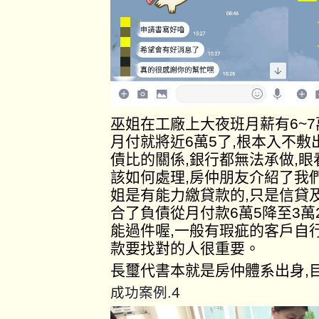
巫姐在工廠上大夜班月薪有6~
月付就將近6萬5了,根本入不
債比的關係,銀行都無法承做,
該如何處理,房仲朋友介紹了我
姐是有能力繳貸款的,只是信貸
合了負債從月付款6萬5降至3萬
能過件喔,一般有瑕疵的客戶自
款要找對的人很重要。
長璽代書本就是房仲體系出身,
4
成功案例.