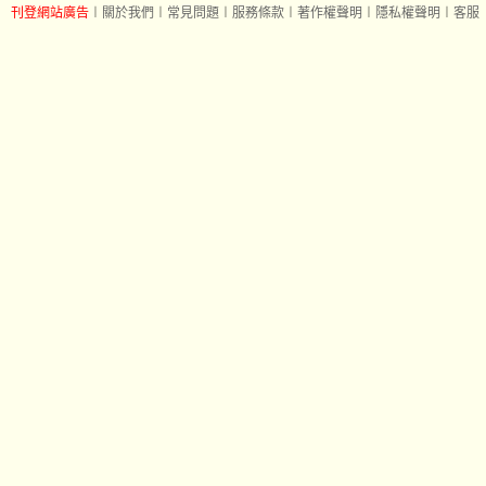
刊登網站廣告
︱
關於我們
︱
常見問題
︱
服務條款
︱
著作權聲明
︱
隱私權聲明
︱
客服