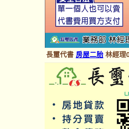
長璽代書
房屋二胎
林經理09