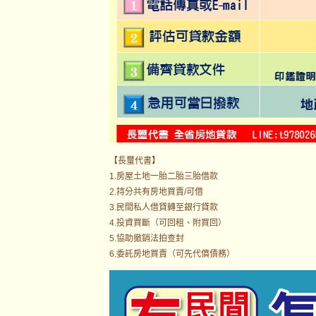
【長璽代書】
1.房屋土地一胎二胎三胎借款
2.持分共有房地買賣/可借
3.民間私人借貸轉至銀行貸款
4.投資買斷（可回租、附買回）
5.協助撤銷法拍查封
6.委託房地買賣（可先代償債務）