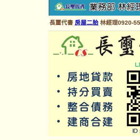
長璽代書
房屋二胎
林經理0920-55