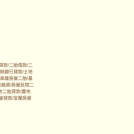
貸款/二胎借款/二
代辦銀行貸款/土地
/高雄房屋二胎/基
地融資/房屋民間二
地二胎貸款/農地
屋貸款/宜蘭房屋