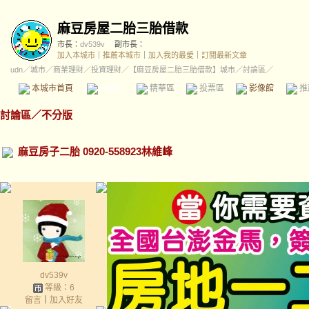
麻豆房屋二胎三胎借款
市長：
dv539v
副市長：
加入本城市
｜
推薦本城市
｜
加入我的最愛
｜
訂閱最新文章
udn
／
城市
／
商業理財
／
投資理財
／
【麻豆房屋二胎三胎借款】城市
／討論區／
本城市首頁
討論區
精華區
投票區
影像館
推
討論區
／
不分版
麻豆房子二胎 0920-558923林維峰
dv539v
等級：6
留言
｜
加入好友