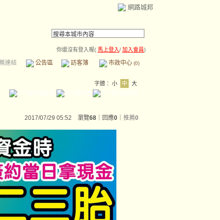
網路城邦
你還沒有登入喔(
馬上登入
/
加入會員
)
薦連結
公告區
訪客簿
市政中心
(0)
字體：
小
中
大
2017/07/29 05:52 瀏覽
68
｜回應
0
｜
推薦
0