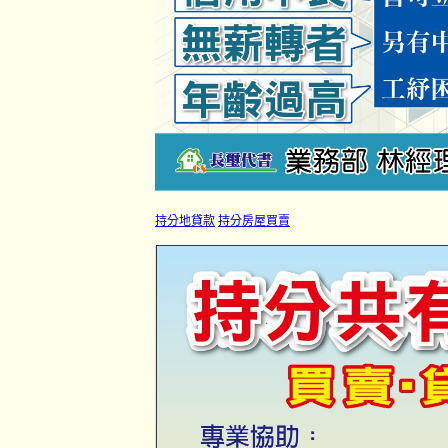
持分地貸款
持分房屋買賣