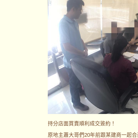
持分店面買賣順利成交簽約！
原地主蕭大哥們20年前跟某建商一起合