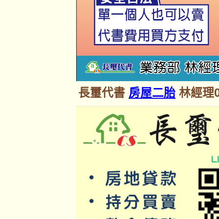
長璽代書
房屋二胎
林經理09