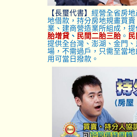
【長璽代書】
經營全省房地
地借款，持分房地規畫買賣
業、建商營造業所組成，提
胎增貸
、
民間二胎三胎
。
民
提供全台灣、澎湖、金門、
場，不需過戶，只
需至當地
用可當日撥款。