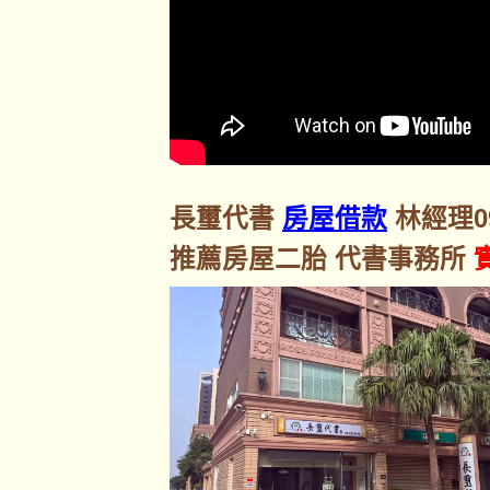
長璽代書
房屋借款
林經理092
推薦房屋二胎 代書事務所