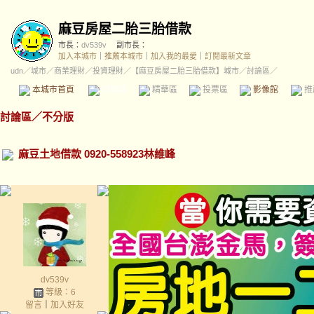
麻豆房屋二胎三胎借款
市長：
dv539v
副市長：
加入本城市
｜
推薦本城市
｜
加入我的最愛
｜
訂閱最新文章
udn
／
城市
／
商業理財
／
投資理財
／
【麻豆房屋二胎三胎借款】城市
／討論區／
本城市首頁
討論區
精華區
投票區
影像館
推
討論區
／
不分版
麻豆土地借款 0920-558923林維峰
dv539v
等級：6
留言
｜
加入好友