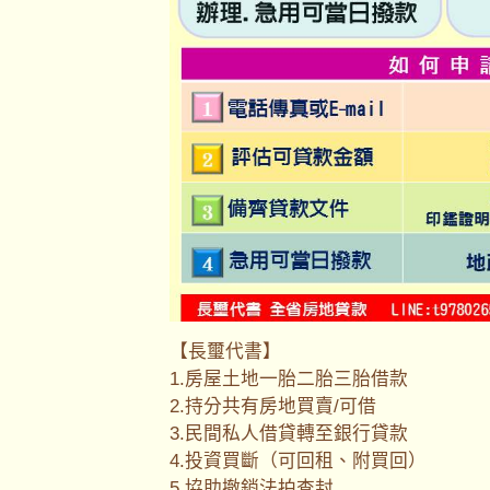
【長璽代書】
1.房屋土地一胎二胎三胎借款
2.持分共有房地買賣/可借
3.民間私人借貸轉至銀行貸款
4.投資買斷（可回租、附買回）
5.協助撤銷法拍查封