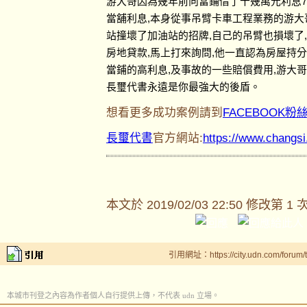
游大哥因為幾年前向當鋪借了十幾萬元利息7
當舖利息,本身從事吊臂卡車工程業務的游大
站撞壞了加油站的招牌,自己的吊臂也損壞了
房地貸款,馬上打來詢問,他一直認為房屋持
當鋪的高利息,及事故的一些賠償費用,游大
長璽代書永遠是你最強大的後盾。
想看更多成功案例請到
FACEBOOK粉
長璽代書
官方網站:
https://www.changs
本文於
2019/02/03 22:50 修改第 1 
引用網址：https://city.udn.com/forum
本城市刊登之內容為作者個人自行提供上傳，不代表 udn 立場。