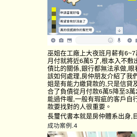
巫姐在工廠上大夜班月薪有6~
月付就將近6萬5了,根本入不
債比的關係,銀行都無法承做,
該如何處理,房仲朋友介紹了我
姐是有能力繳貸款的,只是信貸
合了負債從月付款6萬5降至3萬
能過件喔,一般有瑕疵的客戶自
款要找對的人很重要。
長璽代書本就是房仲體系出身,
4
成功案例.