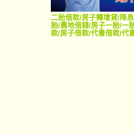
二胎借款
/
房子轉增貸
/
降息
胎
/
農地借錢
/
房子一胎
/
一
款
/
房子借款
/
代書借款
/
代