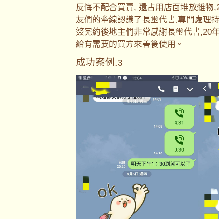
反悔不配合買賣, 還占用店面堆放雜物
友們的牽線認識了長璽代書,專門處理持
簽完約後地主們非常感謝長璽代書,20
給有需要的買方來善後使用。
成功案例.
3