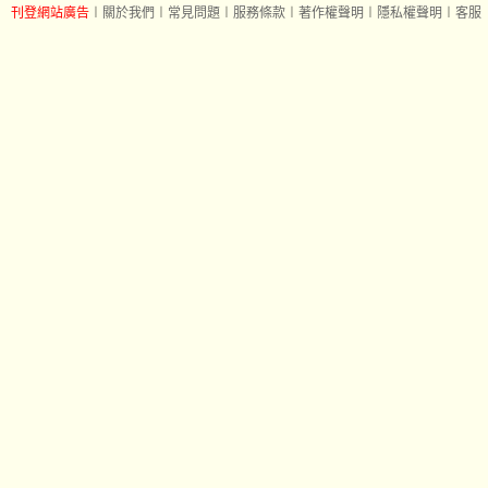
刊登網站廣告
︱
關於我們
︱
常見問題
︱
服務條款
︱
著作權聲明
︱
隱私權聲明
︱
客服