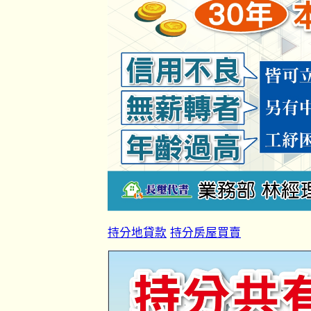
持分地貸款
持分房屋買賣