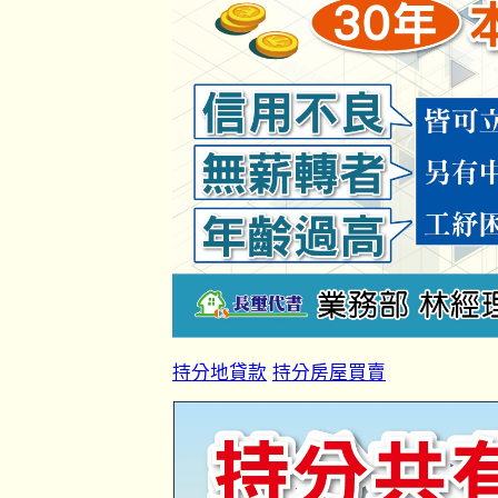
持分地貸款
持分房屋買賣