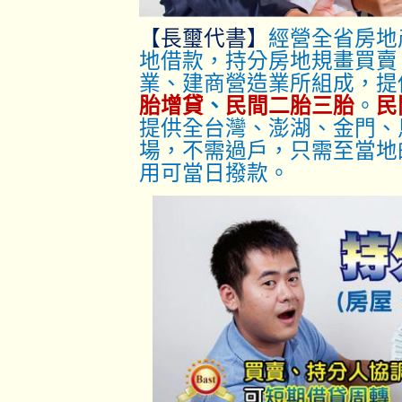
【長璽代書】
經營全省房地
地借款，持分房地規畫買賣
業、建商營造業所組成，提
胎增貸
、
民間二胎三胎
。
民
提供全台灣、澎湖、金門、
場，不需過戶，只
需至當地
用可當日撥款。