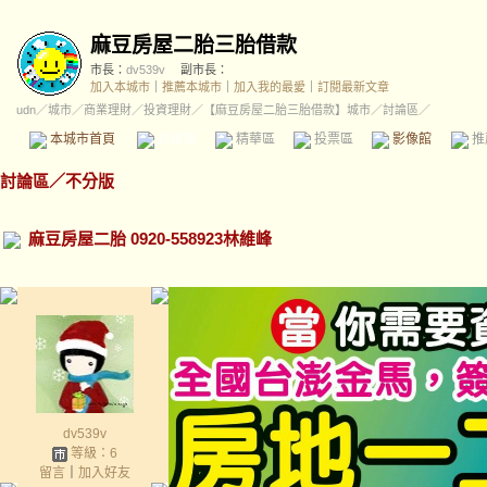
麻豆房屋二胎三胎借款
市長：
dv539v
副市長：
加入本城市
｜
推薦本城市
｜
加入我的最愛
｜
訂閱最新文章
udn
／
城市
／
商業理財
／
投資理財
／
【麻豆房屋二胎三胎借款】城市
／討論區／
本城市首頁
討論區
精華區
投票區
影像館
推
討論區
／
不分版
麻豆房屋二胎 0920-558923林維峰
dv539v
等級：6
留言
｜
加入好友