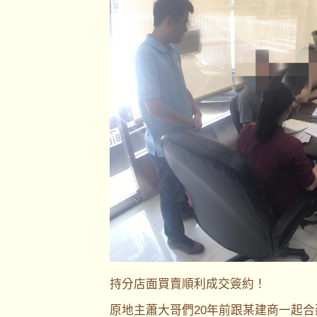
持分店面買賣順利成交簽約！
原地主蕭大哥們20年前跟某建商一起合