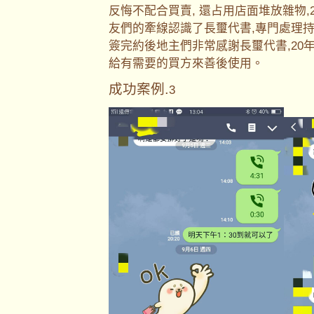
反悔不配合買賣, 還占用店面堆放雜物
友們的牽線認識了長璽代書,專門處理持
簽完約後地主們非常感謝長璽代書,20
給有需要的買方來善後使用。
成功案例.
3