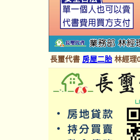
長璽代書
房屋二胎
林經理09