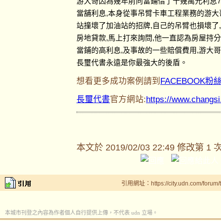
游大哥因為幾年前向當鋪借了十幾萬元利息7
當舖利息,本身從事吊臂卡車工程業務的游大
站撞壞了加油站的招牌,自己的吊臂也損壞了
房地貸款,馬上打來詢問,他一直認為房屋持
當鋪的高利息,及事故的一些賠償費用,游大
長璽代書永遠是你最強大的後盾。
想看更多成功案例請到
FACEBOOK粉
長璽代書
官方網站:
https://www.changs
本文於
2019/02/03 22:49 修改第 1 
引用網址：https://city.udn.com/forum
本城市刊登之內容為作者個人自行提供上傳，不代表 udn 立場。