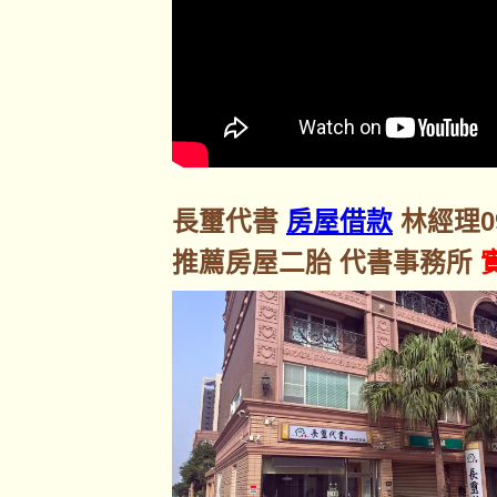
長璽代書
房屋借款
林經理092
推薦房屋二胎 代書事務所