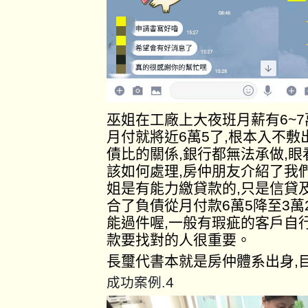
巫姐在工廠上大夜班月薪有6~
月付就將近6萬5了,根本入不
債比的關係,銀行都無法承做,
該如何處理,房仲朋友介紹了我
姐是有能力繳貸款的,只是信貸
合了負債從月付款6萬5降至3萬
能過件喔,一般有瑕疵的客戶自
款要找對的人很重要。
長璽代書本就是房仲體系出身,
4
成功案例.