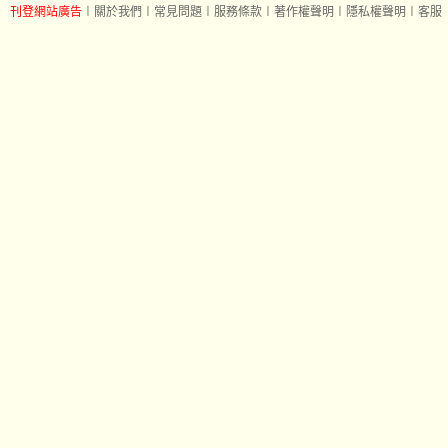
刊登網站廣告
︱
關於我們
︱
常見問題
︱
服務條款
︱
著作權聲明
︱
隱私權聲明
︱
客服