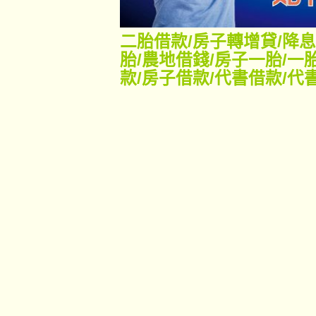
二胎借款
/
房子轉增貸
/
降息
胎
/
農地借錢
/
房子一胎
/
一
款
/
房子借款
/
代書借款
/
代