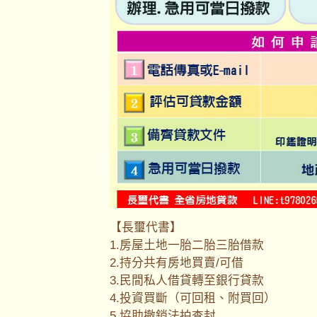
【長璽代書】
1.房屋土地一胎二胎三胎借款
2.持分共有房地買賣/可借
3.民間私人借貸轉至銀行貸款
4.投資買斷（可回租、附買回）
5.協助撤銷法拍查封