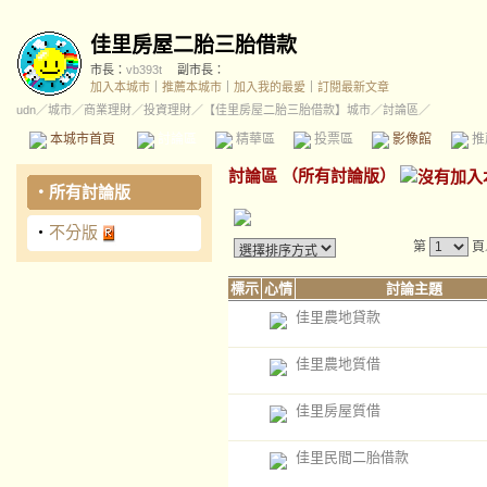
佳里房屋二胎三胎借款
市長：
vb393t
副市長：
加入本城市
｜
推薦本城市
｜
加入我的最愛
｜
訂閱最新文章
udn
／
城市
／
商業理財
／
投資理財
／
【佳里房屋二胎三胎借款】城市
／討論區／
本城市首頁
討論區
精華區
投票區
影像館
推
討論區
（
所有討論版
）
‧
所有討論版
‧
不分版
第
頁
標示
心情
討論主題
佳里農地貸款
佳里農地質借
佳里房屋質借
佳里民間二胎借款