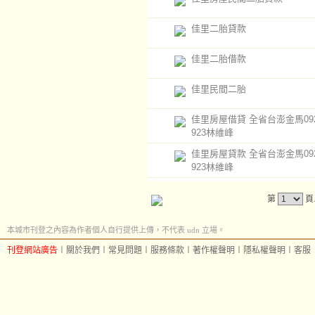
佳里二胎貸款
佳里二胎借款
佳里民間二胎
佳里房屋借貸 全省台澎金馬0920
923林維峰
佳里房屋貸款 全省台澎金馬0920
923林維峰
第
頁
本城市刊登之內容為作者個人自行提供上傳，不代表 udn 立場。
刊登網站廣告
︱
關於我們
︱
常見問題
︱
服務條款
︱
著作權聲明
︱
隱私權聲明
︱
客服