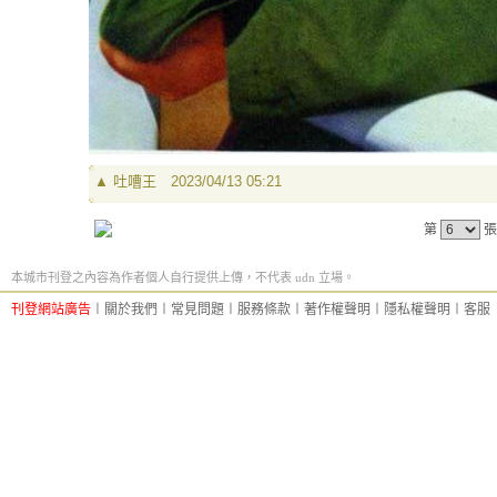
▲
吐嘈王
2023/04/13 05:21
第
張
本城市刊登之內容為作者個人自行提供上傳，不代表 udn 立場。
刊登網站廣告
︱
關於我們
︱
常見問題
︱
服務條款
︱
著作權聲明
︱
隱私權聲明
︱
客服