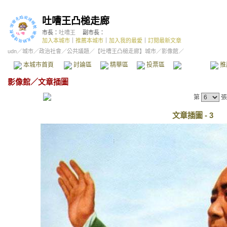
吐嘈王凸槌走廊
市長：
吐嘈王
副市長：
加入本城市
｜
推薦本城市
｜
加入我的最愛
｜
訂閱最新文章
udn
／
城市
／
政治社會
／
公共議題
／
【吐嘈王凸槌走廊】城市
／影像館／
本城市首頁
討論區
精華區
投票區
影像館
推
影像館
／
文章插圖
第
張
文章插圖 - 3