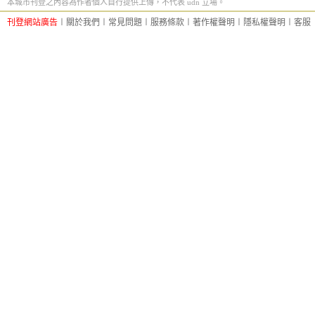
本城市刊登之內容為作者個人自行提供上傳，不代表 udn 立場。
刊登網站廣告
︱
關於我們
︱
常見問題
︱
服務條款
︱
著作權聲明
︱
隱私權聲明
︱
客服