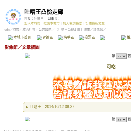
吐嘈王凸槌走廊
市長：
吐嘈王
副市長：
加入本城市
｜
推薦本城市
｜
加入我的最愛
｜
訂閱最新文章
udn
／
城市
／
政治社會
／
公共議題
／
【吐嘈王凸槌走廊】城市
／影像館／
本城市首頁
討論區
精華區
投票區
影像館
推
影像館
／
文章插圖
第
張
可吃
▲
吐嘈王
2014/10/12 09:27
第
張