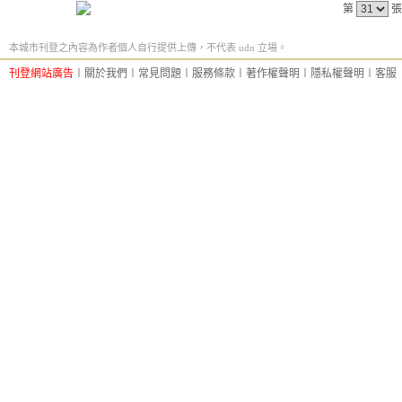
第
張
本城市刊登之內容為作者個人自行提供上傳，不代表 udn 立場。
刊登網站廣告
︱
關於我們
︱
常見問題
︱
服務條款
︱
著作權聲明
︱
隱私權聲明
︱
客服