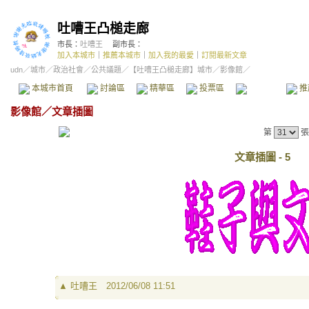
吐嘈王凸槌走廊
市長：
吐嘈王
副市長：
加入本城市
｜
推薦本城市
｜
加入我的最愛
｜
訂閱最新文章
udn
／
城市
／
政治社會
／
公共議題
／
【吐嘈王凸槌走廊】城市
／影像館／
本城市首頁
討論區
精華區
投票區
影像館
推
影像館
／
文章插圖
第
張
文章插圖 - 5
▲
吐嘈王
2012/06/08 11:51