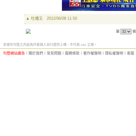
▲
吐嘈王
2012/06/08 11:50
第
張
本城市刊登之內容為作者個人自行提供上傳，不代表 udn 立場。
刊登網站廣告
︱
關於我們
︱
常見問題
︱
服務條款
︱
著作權聲明
︱
隱私權聲明
︱
客服