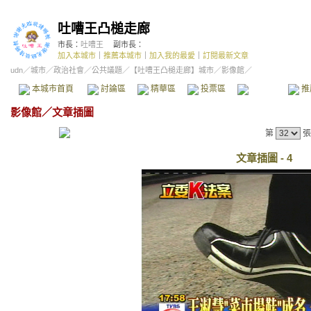
吐嘈王凸槌走廊
市長：
吐嘈王
副市長：
加入本城市
｜
推薦本城市
｜
加入我的最愛
｜
訂閱最新文章
udn
／
城市
／
政治社會
／
公共議題
／
【吐嘈王凸槌走廊】城市
／影像館／
本城市首頁
討論區
精華區
投票區
影像館
推
影像館
／
文章插圖
第
張
文章插圖 - 4