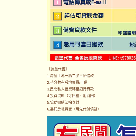
【長璽代書】
1.房屋土地一胎二胎三胎借款
2.持分共有房地買賣/可借
3.民間私人借貸轉至銀行貸款
4.投資買斷（可回租、附買回）
5.協助撤銷法拍查封
6.委託房地買賣（可先代償債務）