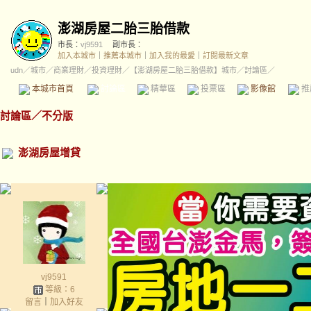
澎湖房屋二胎三胎借款
市長：
vj9591
副市長：
加入本城市
｜
推薦本城市
｜
加入我的最愛
｜
訂閱最新文章
udn
／
城市
／
商業理財
／
投資理財
／
【澎湖房屋二胎三胎借款】城市
／討論區／
本城市首頁
討論區
精華區
投票區
影像館
推
討論區
／
不分版
澎湖房屋增貸
vj9591
等級：6
留言
｜
加入好友