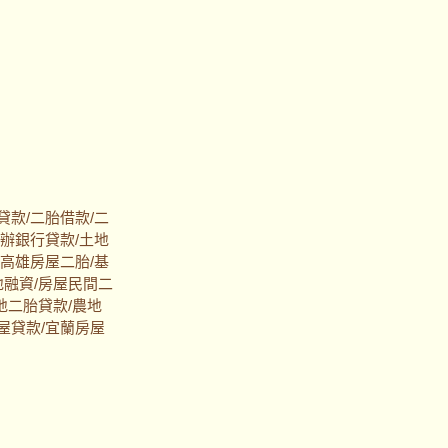
貸款/二胎借款/二
代辦銀行貸款/土地
/高雄房屋二胎/基
地融資/房屋民間二
地二胎貸款/農地
屋貸款/宜蘭房屋