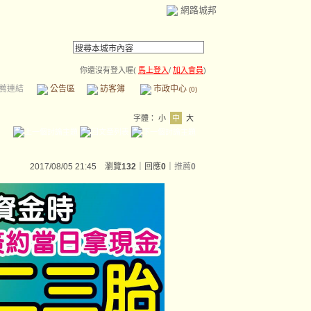
網路城邦
你還沒有登入喔(
馬上登入
/
加入會員
)
薦連結
公告區
訪客簿
市政中心
(0)
字體：
小
中
大
2017/08/05 21:45 瀏覽
132
｜回應
0
｜
推薦
0