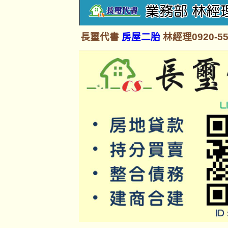
長璽代書
房屋二胎
林經理0920-55