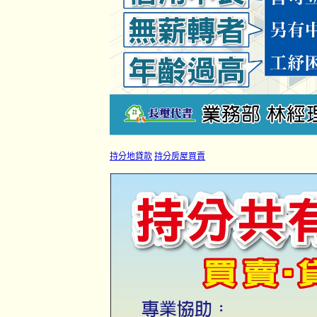
持分地貸款
持分房屋買賣