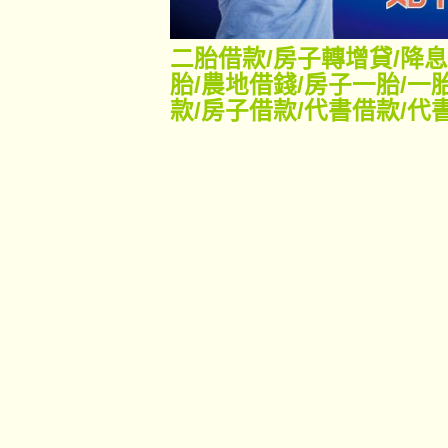
二胎借款
/
房子轉增貸
/
降息
胎
/
農地借錢
/
房子一胎
/
一
款
/
房子借款
/
代書借款
/
代