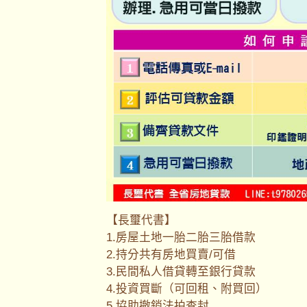
【長璽代書】
1.房屋土地一胎二胎三胎借款
2.持分共有房地買賣/可借
3.民間私人借貸轉至銀行貸款
4.投資買斷（可回租、附買回）
5.協助撤銷法拍查封