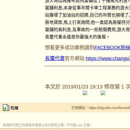
游大哥因為幾年前向當鋪借了十幾萬元利息7
當舖利息,本身從事吊臂卡車工程業務的游大
站撞壞了加油站的招牌,自己的吊臂也損壞了
房地貸款,馬上打來詢問,他一直認為房屋持
當鋪的高利息,及事故的一些賠償費用,游大
長璽代書永遠是你最強大的後盾。
想看更多成功案例請到
FACEBOOK粉
長璽代書
官方網站:
https://www.changs
本文於
2019/01/23 19:13 修改第 1 
引用網址：https://city.udn.com/forum
本城市刊登之內容為作者個人自行提供上傳，不代表 udn 立場。