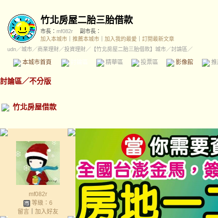
竹北房屋二胎三胎借款
市長：
mf082r
副市長：
加入本城市
｜
推薦本城市
｜
加入我的最愛
｜
訂閱最新文章
udn
／
城市
／
商業理財
／
投資理財
／
【竹北房屋二胎三胎借款】城市
／討論區／
本城市首頁
討論區
精華區
投票區
影像館
推
討論區
／
不分版
竹北房屋借款
mf082r
等級：6
留言
｜
加入好友