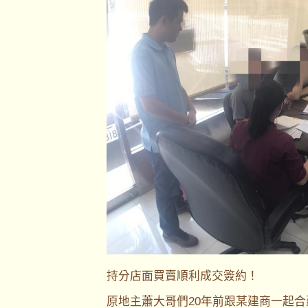
持分店面買賣順利成交簽約！
原地主蕭大哥們20年前跟某建商一起合