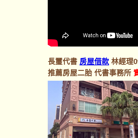
長璽代書
房屋借款
林經理092
推薦房屋二胎 代書事務所