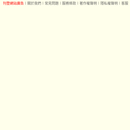
刊登網站廣告
︱
關於我們
︱
常見問題
︱
服務條款
︱
著作權聲明
︱
隱私權聲明
︱
客服