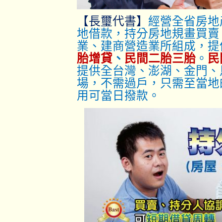
【長璽代書】
經營全省房地
地借款，持分房地規畫買賣
業、建商營造業所組成，提
胎增貸
、
民間二胎三胎
。
民
提供全台灣、澎湖、金門、
場，不需過戶，只
需至當地
用可當日撥款。