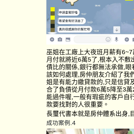
巫姐在工廠上大夜班月薪有6~
月付就將近6萬5了,根本入不
債比的關係,銀行都無法承做,
該如何處理,房仲朋友介紹了我
姐是有能力繳貸款的,只是信貸
合了負債從月付款6萬5降至3萬
能過件喔,一般有瑕疵的客戶自
款要找對的人很重要。
長璽代書本就是房仲體系出身,
4
成功案例.