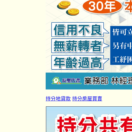
持分地貸款
持分房屋買賣