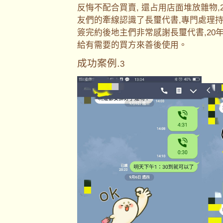
反悔不配合買賣, 還占用店面堆放雜物
友們的牽線認識了長璽代書,專門處理持
簽完約後地主們非常感謝長璽代書,20
給有需要的買方來善後使用。
成功案例.
3