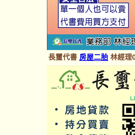
長璽代書
房屋二胎
林經理09