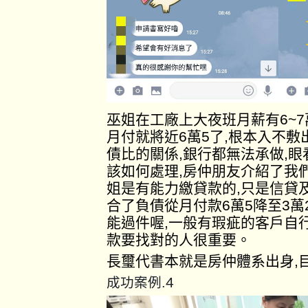
巫姐在工廠上大夜班月薪有6~
月付就將近6萬5了,根本入不
債比的關係,銀行都無法承做,
該如何處理,房仲朋友介紹了我
姐是有能力繳貸款的,只是信貸
合了負債從月付款6萬5降至3萬
能過件喔,一般有瑕疵的客戶自
款要找對的人很重要。
長璽代書本就是房仲體系出身,
4
成功案例.