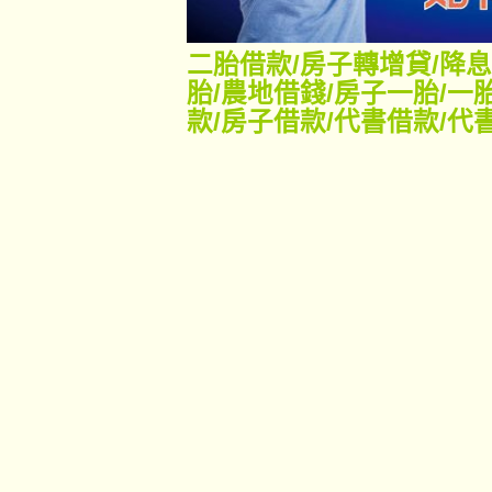
二胎借款
/
房子轉增貸
/
降息
胎
/
農地借錢
/
房子一胎
/
一
款
/
房子借款
/
代書借款
/
代