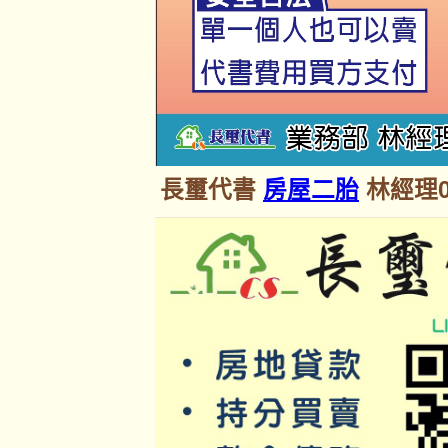
長璽代書
房屋二胎
林經理09