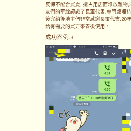
反悔不配合買賣, 還占用店面堆放雜物
友們的牽線認識了長璽代書,專門處理持
簽完約後地主們非常感謝長璽代書,20
給有需要的買方來善後使用。
成功案例.
3