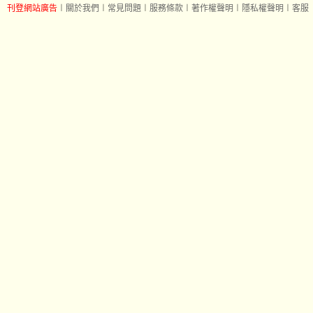
刊登網站廣告
︱
關於我們
︱
常見問題
︱
服務條款
︱
著作權聲明
︱
隱私權聲明
︱
客服