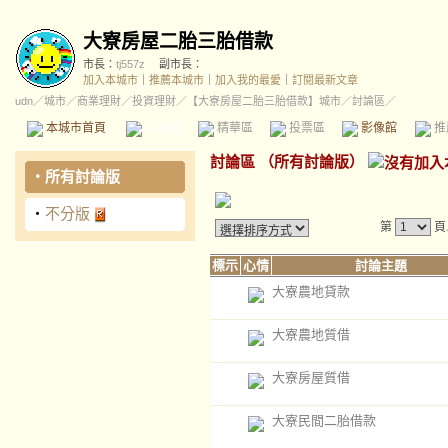
大寮房屋二胎三胎借款
市長：
tj557z
副市長：
加入本城市
｜
推薦本城市
｜
加入我的最愛
｜
訂閱最新文章
udn
／
城市
／
商業理財
／
投資理財
／
【大寮房屋二胎三胎借款】城市
／討論區／
本城市首頁
討論區
精華區
投票區
影像館
推
討論區
（
所有討論版
）
‧
所有討論版
‧
不分版
第
頁
標示
心情
討論主題
大寮農地貸款
大寮農地質借
大寮房屋質借
大寮民間二胎借款