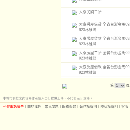
大寮民間二胎
大寮房屋借貸 全省台澎金馬0920
923林維峰
大寮房屋貸款 全省台澎金馬0920
923林維峰
大寮房屋二胎 全省台澎金馬0920
923林維峰
大寮房屋借款 全省台澎金馬0920
923林維峰
第
頁
本城市刊登之內容為作者個人自行提供上傳，不代表 udn 立場。
刊登網站廣告
︱
關於我們
︱
常見問題
︱
服務條款
︱
著作權聲明
︱
隱私權聲明
︱
客服