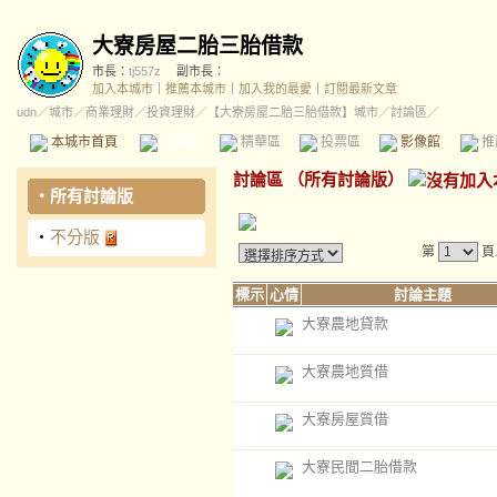
大寮房屋二胎三胎借款
市長：
tj557z
副市長：
加入本城市
｜
推薦本城市
｜
加入我的最愛
｜
訂閱最新文章
udn
／
城市
／
商業理財
／
投資理財
／
【大寮房屋二胎三胎借款】城市
／討論區／
本城市首頁
討論區
精華區
投票區
影像館
推
討論區
（
所有討論版
）
‧
所有討論版
‧
不分版
第
頁
標示
心情
討論主題
大寮農地貸款
大寮農地質借
大寮房屋質借
大寮民間二胎借款