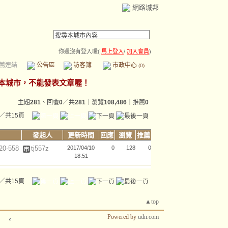
網路城邦
你還沒有登入喔(
馬上登入
/
加入會員
)
薦連結
公告區
訪客簿
市政中心
(0)
主題
281
、回覆
0
／共
281
｜瀏覽
108,486
｜推薦
0
／共15頁
發起人
更新時間
回應
瀏覽
推薦
-558
tj557z
2017/04/10
0
128
0
18:51
／共15頁
▲top
Powered by
udn.com