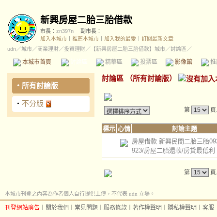
新興房屋二胎三胎借款
市長：
zn397n
副市長：
加入本城市
｜
推薦本城市
｜
加入我的最愛
｜
訂閱最新文章
udn
／
城市
／
商業理財
／
投資理財
／
【新興房屋二胎三胎借款】城市
／討論區／
本城市首頁
討論區
精華區
投票區
影像館
推
討論區
（
所有討論版
）
‧
所有討論版
‧
不分版
第
頁
標示
心情
討論主題
房屋借款 新興民間二胎三胎0920
923/房屋二胎還款/房貸最低利
第
頁
本城市刊登之內容為作者個人自行提供上傳，不代表 udn 立場。
刊登網站廣告
︱
關於我們
︱
常見問題
︱
服務條款
︱
著作權聲明
︱
隱私權聲明
︱
客服