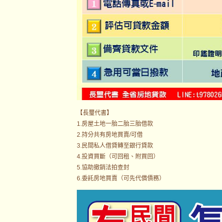
【長璽代書】
1.房屋土地一胎二胎三胎借款
2.持分共有房地買賣/可借
3.民間私人借貸轉至銀行貸款
4.投資買斷（可回租、附買回）
5.協助撤銷法拍查封
6.委託房地買賣（可先代償債務）