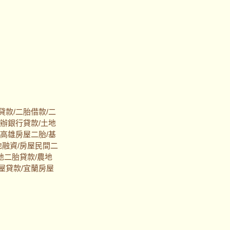
貸款/二胎借款/二
代辦銀行貸款/土地
/高雄房屋二胎/基
地融資/房屋民間二
地二胎貸款/農地
屋貸款/宜蘭房屋