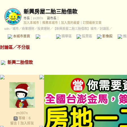
新興房屋二胎三胎借款
市長：
zn397n
副市長：
加入本城市
｜
推薦本城市
｜
加入我的最愛
｜
訂閱最新文章
udn
／
城市
／
商業理財
／
投資理財
／
【新興房屋二胎三胎借款】城市
／討論區／
本城市首頁
討論區
精華區
投票區
影像館
推
討論區
／
不分版
新興二胎借款
zn397n
等級：6
留言
｜
加入好友