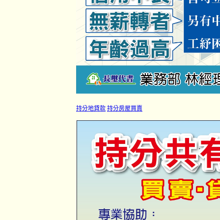
持分地貸款
持分房屋買賣