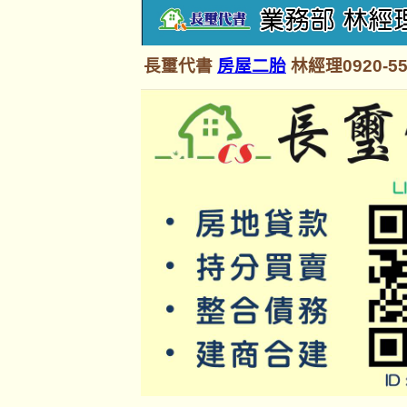
長璽代書
房屋二胎
林經理0920-55