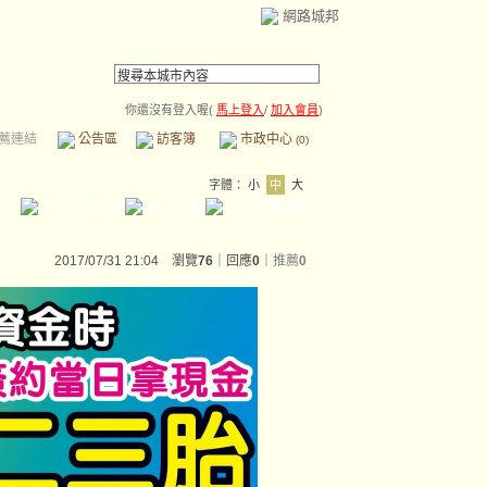
網路城邦
你還沒有登入喔(
馬上登入
/
加入會員
)
薦連結
公告區
訪客簿
市政中心
(0)
字體：
小
中
大
2017/07/31 21:04 瀏覽
76
｜回應
0
｜
推薦
0