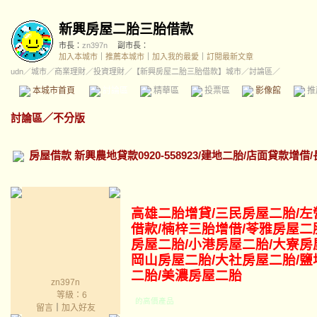
新興房屋二胎三胎借款
市長：
zn397n
副市長：
加入本城市
｜
推薦本城市
｜
加入我的最愛
｜
訂閱最新文章
udn
／
城市
／
商業理財
／
投資理財
／
【新興房屋二胎三胎借款】城市
／討論區／
本城市首頁
討論區
精華區
投票區
影像館
推
討論區
／
不分版
房屋借款 新興農地貸款0920-558923/建地二胎/店面貸款增借
高雄二胎增貸/三民
房屋二胎/左
借款/楠梓三胎增借/苓雅房屋二
房屋二胎/小港房屋二胎/大寮房
岡山
房屋二胎
/大社房屋二胎/鹽
二胎/美濃房屋二胎
zn397n
等級：6
的高價產品
留言
｜
加入好友