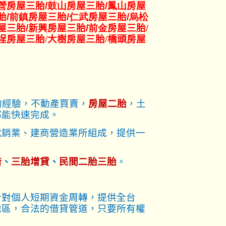
營
房屋三胎
/鼓山
房屋三胎
/鳳山
房屋
胎
/前鎮
房屋三胎
/仁武
房屋三胎
/烏松
屋三胎
/新興
房屋三胎
/前金
房屋三胎/
埕
房屋三胎/大樹房屋三胎/橋頭房屋
的經驗，不動產買賣，
房屋二胎
，土
都能快速完成。
代銷業、建商營造業所組成，提供一
借
、
三胎增貸
、
民間二胎三胎
。
針對個人短期資金周轉，提供全台
地區，合法的借貸管道，只要所有權