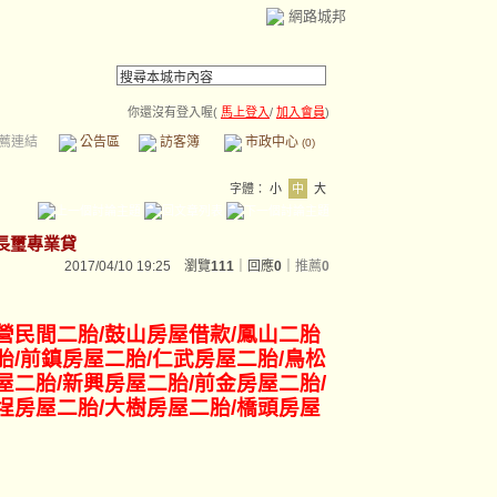
網路城邦
你還沒有登入喔(
馬上登入
/
加入會員
)
薦連結
公告區
訪客簿
市政中心
(0)
字體：
小
中
大
/長璽專業貸
2017/04/10 19:25 瀏覽
111
｜回應
0
｜
推薦
0
營民間二胎/鼓山房屋借款/鳳山二胎
胎/前鎮房屋二胎/仁武房屋二胎/鳥松
屋二胎/新興房屋二胎/前金房屋二胎/
埕
房屋二胎/大樹房屋二胎/橋頭房屋