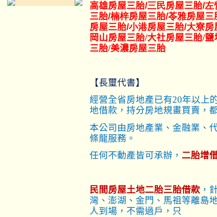
高雄房屋三胎
/三民
房屋三胎
/左
三胎
/楠梓
房屋三胎
/苓雅
房屋三
房屋三胎
/小港
房屋三胎
/大寮
房
岡山
房屋三胎
/大社房屋三胎/鹽
三胎/美濃房屋三胎
【長璽代書】
經營全省房地產已有20年以上
地借款，持分房地規畫買賣，
本公司由房地產業、金融業、
條龍服務。
任何不動產皆可承辦，
二胎增
民間房屋土地二胎三胎借款
，
灣、澎湖、金門、馬祖等離島
人到場，不需過戶，只