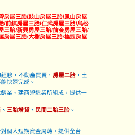
營
房屋三胎
/鼓山
房屋三胎
/鳳山
房屋
胎
/前鎮
房屋三胎
/仁武
房屋三胎
/烏松
屋三胎
/新興
房屋三胎
/前金
房屋三胎/
埕
房屋三胎/大樹房屋三胎/橋頭房屋
的經驗，不動產買賣，
房屋二胎
，土
都能快速完成。
代銷業、建商營造業所組成，提供一
借
、
三胎增貸
、
民間二胎三胎
。
針對個人短期資金周轉，提供全台