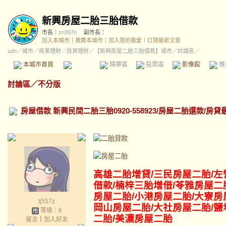
新興房屋二胎三胎借款
市長：
zn397n
副市長：
加入本城市
｜
推薦本城市
｜
加入我的最愛
｜
訂閱最新文章
udn
／
城市
／
商業理財
／
投資理財
／
【新興房屋二胎三胎借款】城市
／討論區／
本城市首頁
討論區
精華區
投票區
影像館
推
討論區
／
不分版
房屋借款 新興民間二胎三胎0920-558923/房屋二胎還款/房貸
高雄二胎增貸/三民
房屋二胎/左
借款/楠梓三胎增借/苓雅房屋二
房屋二胎/小港房屋二胎/大寮房
tj557z
岡山
房屋二胎
/大社房屋二胎/鹽
等級：6
二胎/美濃房屋二胎
留言
｜
加入好友