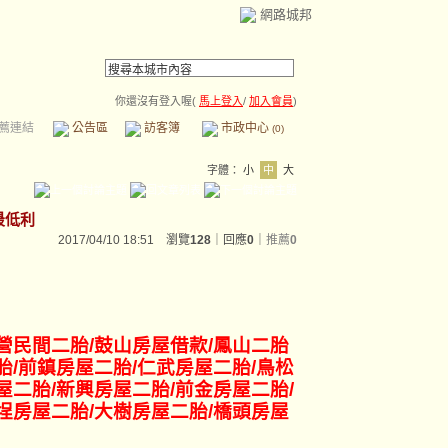
網路城邦
你還沒有登入喔(
馬上登入
/
加入會員
)
薦連結
公告區
訪客簿
市政中心
(0)
字體：
小
中
大
最低利
2017/04/10 18:51 瀏覽
128
｜回應
0
｜
推薦
0
營民間二胎/鼓山房屋借款/鳳山二胎
胎/前鎮房屋二胎/仁武房屋二胎/鳥松
屋二胎/新興房屋二胎/前金房屋二胎/
埕
房屋二胎/大樹房屋二胎/橋頭房屋