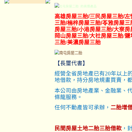
的高價產品
高雄房屋三胎
/三民
房屋三胎
/左
三胎
/楠梓
房屋三胎
/苓雅
房屋三
房屋三胎
/小港
房屋三胎
/大寮
房
岡山
房屋三胎
/大社房屋三胎/鹽
三胎/美濃房屋三胎
【長璽代書】
經營全省房地產已有20年以上
地借款，持分房地規畫買賣，
本公司由房地產業、金融業、
條龍服務。
任何不動產皆可承辦，
二胎增
民間房屋土地二胎三胎借款
，