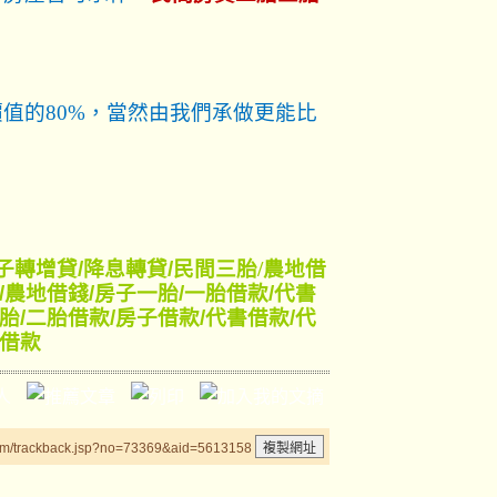
值的80%，當然由我們承做更能比
子轉增貸
/
降息轉貸
/
民間三胎/
農地借
/
農地借錢
/
房子一胎
/
一胎借款
/
代書
胎
/
二胎借款
/
房子借款
/
代書借款
/
代
借款
um/trackback.jsp?no=73369&aid=5613158