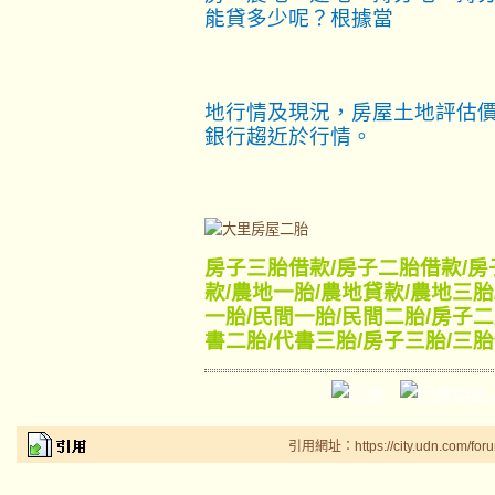
能貸多少呢？根據當
地行情及現況，房屋土地評估價
銀行趨近於行情。
房子三胎借款
/
房子二胎借款
/
房
款
/
農地一胎
/
農地貸款
/
農地三胎
一胎
/
民間一胎
/
民間二胎
/
房子二
書二胎
/
代書三胎
/
房子三胎
/
三胎
引用網址：https://city.udn.com/for