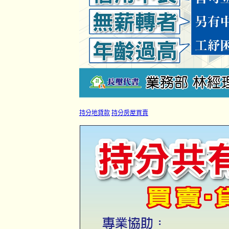
持分地貸款
持分房屋買賣