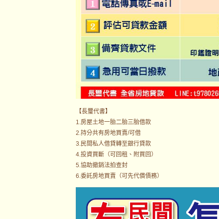
【長璽代書】
1.房屋土地一胎二胎三胎借款
2.持分共有房地買賣/可借
3.民間私人借貸轉至銀行貸款
4.投資買斷（可回租、附買回）
5.協助撤銷法拍查封
6.委託房地買賣（可先代償債務）