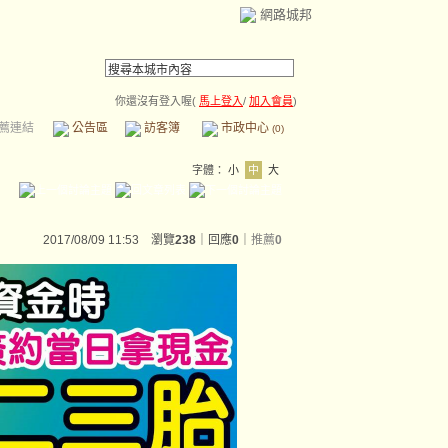
網路城邦
你還沒有登入喔(
馬上登入
/
加入會員
)
薦連結
公告區
訪客簿
市政中心
(0)
字體：
小
中
大
2017/08/09 11:53 瀏覽
238
｜回應
0
｜
推薦
0