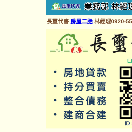
長璽代書
房屋二胎
林經理0920-55