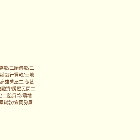
貸款/二胎借款/二
代辦銀行貸款/土地
/高雄房屋二胎/基
地融資/房屋民間二
地二胎貸款/農地
屋貸款/宜蘭房屋