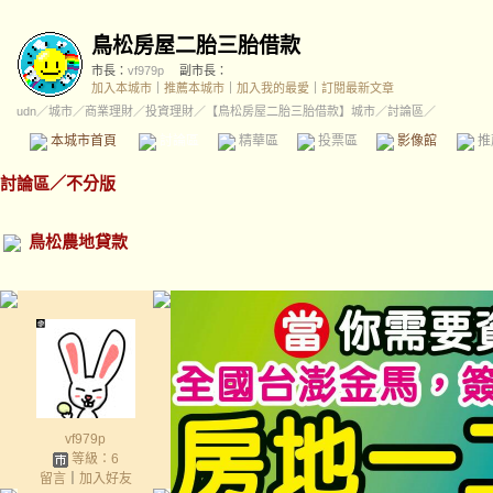
鳥松房屋二胎三胎借款
市長：
vf979p
副市長：
加入本城市
｜
推薦本城市
｜
加入我的最愛
｜
訂閱最新文章
udn
／
城市
／
商業理財
／
投資理財
／
【鳥松房屋二胎三胎借款】城市
／討論區／
本城市首頁
討論區
精華區
投票區
影像館
推
討論區
／
不分版
鳥松農地貸款
vf979p
等級：6
留言
｜
加入好友