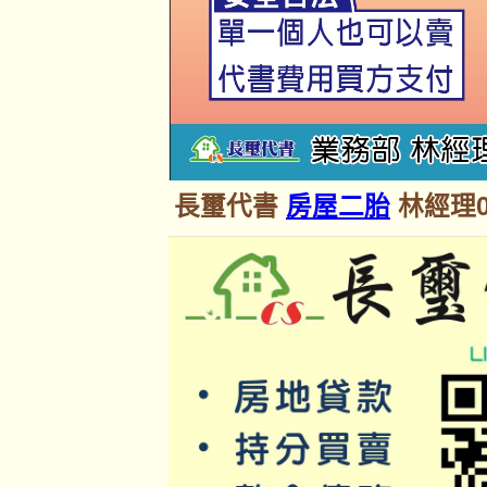
長璽代書
房屋二胎
林經理09