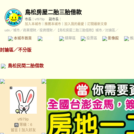
鳥松房屋二胎三胎借款
市長：
vf979p
副市長：
加入本城市
｜
推薦本城市
｜
加入我的最愛
｜
訂閱最新文章
udn
／
城市
／
商業理財
／
投資理財
／
【鳥松房屋二胎三胎借款】城市
／討論區／
本城市首頁
討論區
精華區
投票區
影像館
推
討論區
／
不分版
鳥松民間二胎借款
vf979p
等級：6
留言
｜
加入好友