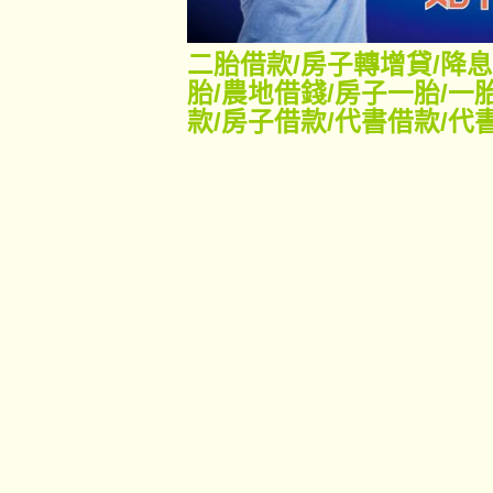
二胎借款
/
房子轉增貸
/
降息
胎
/
農地借錢
/
房子一胎
/
一
款
/
房子借款
/
代書借款
/
代