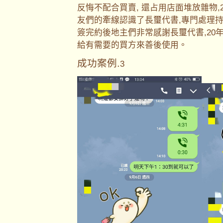
反悔不配合買賣, 還占用店面堆放雜物
友們的牽線認識了長璽代書,專門處理持
簽完約後地主們非常感謝長璽代書,20
給有需要的買方來善後使用。
成功案例.
3