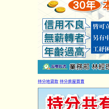
持分地貸款
持分房屋買賣