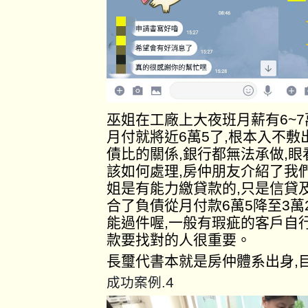
巫姐在工廠上大夜班月薪有6~
月付就將近6萬5了,根本入不
債比的關係,銀行都無法承做,
該如何處理,房仲朋友介紹了我
姐是有能力繳貸款的,只是信貸
合了負債從月付款6萬5降至3萬
能過件喔,一般有瑕疵的客戶自
款要找對的人很重要。
長璽代書本就是房仲體系出身,
4
成功案例.