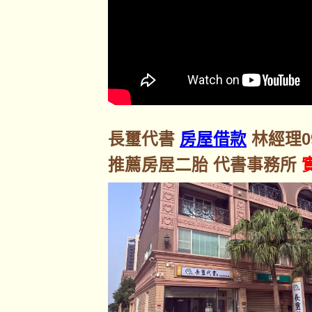
長璽代書
房屋借款
林經理092
推薦房屋二胎 代書事務所