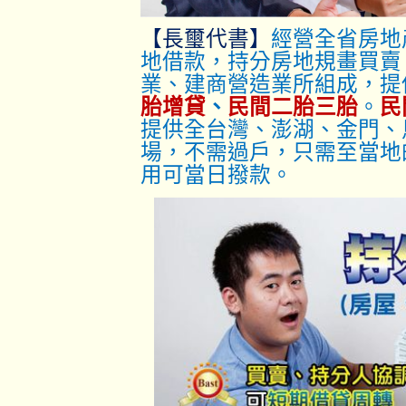
【長璽代書】
經營全省房地
地借款，持分房地規畫買賣
業、建商營造業所組成，提
胎增貸
、
民間二胎三胎
。
民
提供全台灣、澎湖、金門、
場，不需過戶，只
需至當地
用可當日撥款。