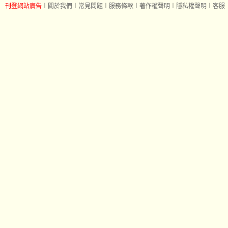
刊登網站廣告
︱
關於我們
︱
常見問題
︱
服務條款
︱
著作權聲明
︱
隱私權聲明
︱
客服