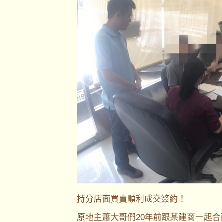
持分店面買賣順利成交簽約！
原地主蕭大哥們20年前跟某建商一起合