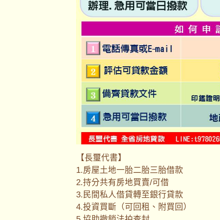
【長璽代書】
1.房屋土地一胎二胎三胎借款
2.持分共有房地買賣/可借
3.民間私人借貸轉至銀行貸款
4.投資買斷（可回租、附買回）
5.協助撤銷法拍查封