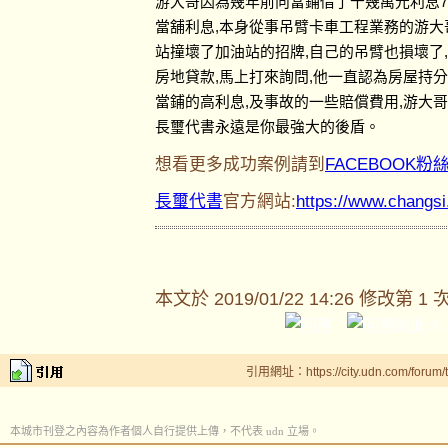
游大哥因為幾年前向當鋪借了十幾萬元利息7
當舖利息,本身從事吊臂卡車工程業務的游大
站撞壞了加油站的招牌,自己的吊臂也損壞了
房地貸款,馬上打來詢問,他一直認為房屋持
當鋪的高利息,及事故的一些賠償費用,游大
長璽代書永遠是你最強大的後盾。
想看更多成功案例請到
FACEBOOK粉
長璽代書
官方網站:
https://www.changs
本文於
2019/01/22 14:26 修改第 1 
引用網址：https://city.udn.com/forum
本城市刊登之內容為作者個人自行提供上傳，不代表 udn 立場。