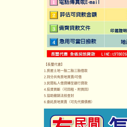
【長璽代書】
1.房屋土地一胎二胎三胎借款
2.持分共有房地買賣/可借
3.民間私人借貸轉至銀行貸款
4.投資買斷（可回租、附買回）
5.協助撤銷法拍查封
6.委託房地買賣（可先代償債務）