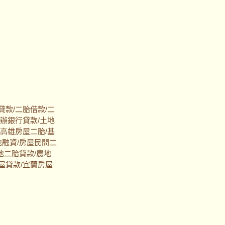
貸款/二胎借款/二
代辦銀行貸款/土地
/高雄房屋二胎/基
地融資/房屋民間二
地二胎貸款/農地
屋貸款/宜蘭房屋