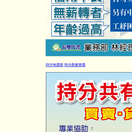
持分地貸款
持分房屋買賣