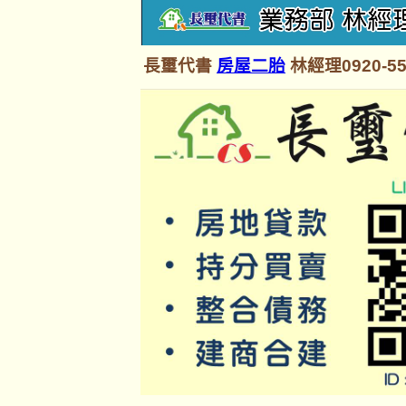
長璽代書
房屋二胎
林經理0920-55