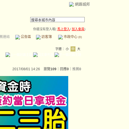
網路城邦
你還沒有登入喔(
馬上登入
/
加入會員
)
薦連結
公告區
訪客簿
市政中心
(0)
字體：
小
中
大
2017/08/01 14:26 瀏覽
109
｜回應
0
｜
推薦
0