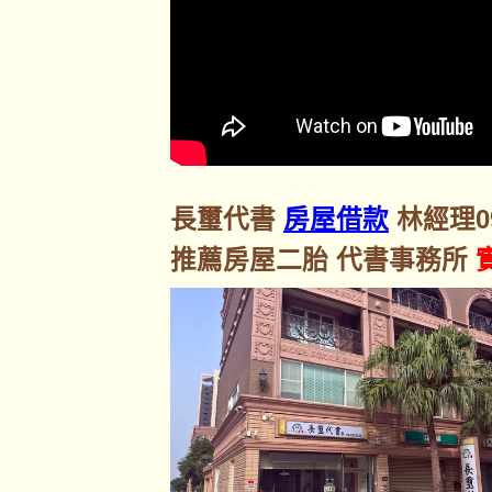
長璽代書
房屋借款
林經理092
推薦房屋二胎 代書事務所