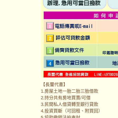
【長璽代書】
1.房屋土地一胎二胎三胎借款
2.持分共有房地買賣/可借
3.民間私人借貸轉至銀行貸款
4.投資買斷（可回租、附買回）
5.協助撤銷法拍查封