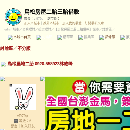
鳥松房屋二胎三胎借款
市長：
vf979p
副市長：
加入本城市
｜
推薦本城市
｜
加入我的最愛
｜
訂閱最新文章
udn
／
城市
／
商業理財
／
投資理財
／
【鳥松房屋二胎三胎借款】城市
／討論區／
本城市首頁
討論區
精華區
投票區
影像館
推
討論區
／
不分版
鳥松農地二胎 0920-558923林維峰
vf979p
等級：6
留言
｜
加入好友