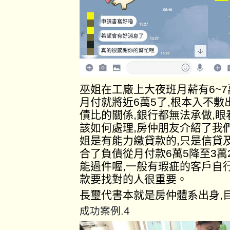
巫姐在工廠上大夜班月薪有6~
月付就將近6萬5了,根本入不
債比的關係,銀行都無法承做,
該如何處理,房仲朋友介紹了我
姐是有能力繳貸款的,只是信貸
合了負債從月付款6萬5降至3萬
能過件喔,一般有瑕疵的客戶自
款要找對的人很重要。
長璽代書本就是房仲體系出身,
4
成功案例.