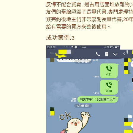
反悔不配合買賣, 還占用店面堆放雜物
友們的牽線認識了長璽代書,專門處理持
簽完約後地主們非常感謝長璽代書,20
給有需要的買方來善後使用。
成功案例.
3