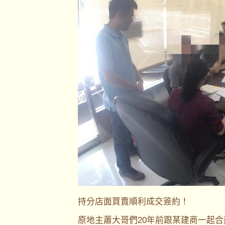
持分店面買賣順利成交簽約！
原地主蕭大哥們20年前跟某建商一起合