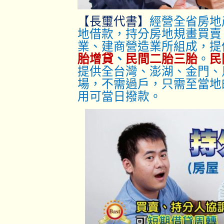
【長璽代書】
經營全省房地
地借款，持分房地規畫買賣
業、建商營造業所組成，提
胎增貸
、
民間二胎三胎
。
民
提供全台灣、澎湖、金門、
場，不需過戶，只
需至當地
用可當日撥款。