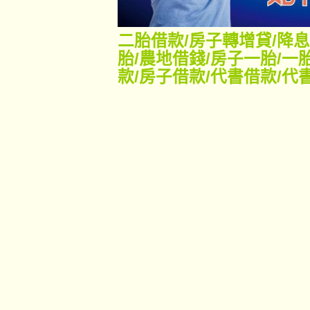
二胎借款
/
房子轉增貸
/
降息
胎
/
農地借錢
/
房子一胎
/
一
款
/
房子借款
/
代書借款
/
代