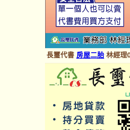
長璽代書
房屋二胎
林經理09