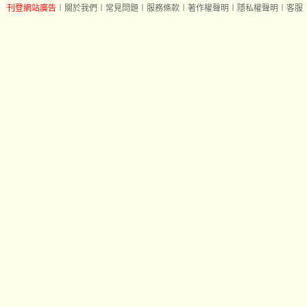
刊登網站廣告
︱
關於我們
︱
常見問題
︱
服務條款
︱
著作權聲明
︱
隱私權聲明
︱
客服