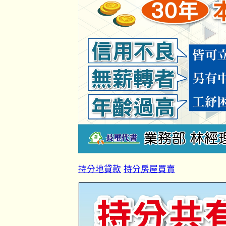
持分地貸款
持分房屋買賣