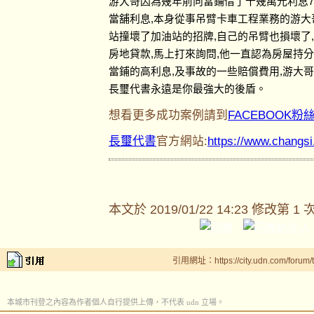
游大哥因為幾年前向當鋪借了十幾萬元利息7
當舖利息,本身從事吊臂卡車工程業務的游大
站撞壞了加油站的招牌,自己的吊臂也損壞了
房地貸款,馬上打來詢問,他一直認為房屋持
當鋪的高利息,及事故的一些賠償費用,游大
長璽代書永遠是你最強大的後盾。
想看更多成功案例請到
FACEBOOK粉
長璽代書
官方網站:
https://www.changs
本文於
2019/01/22 14:23 修改第 1 
引用網址：https://city.udn.com/forum
本城市刊登之內容為作者個人自行提供上傳，不代表 udn 立場。