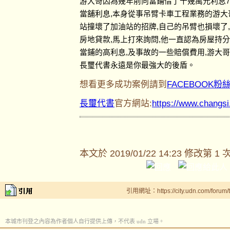
游大哥因為幾年前向當鋪借了十幾萬元利息7
當舖利息,本身從事吊臂卡車工程業務的游大
站撞壞了加油站的招牌,自己的吊臂也損壞了
房地貸款,馬上打來詢問,他一直認為房屋持
當鋪的高利息,及事故的一些賠償費用,游大
長璽代書永遠是你最強大的後盾。
想看更多成功案例請到
FACEBOOK粉
長璽代書
官方網站:
https://www.changs
本文於
2019/01/22 14:23 修改第 1 
引用網址：https://city.udn.com/forum
本城市刊登之內容為作者個人自行提供上傳，不代表 udn 立場。