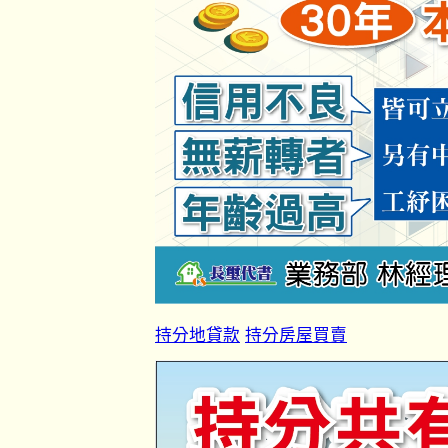
持分地貸款
持分房屋買賣