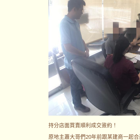
持分店面買賣順利成交簽約！
原地主蕭大哥們20年前跟某建商一起合