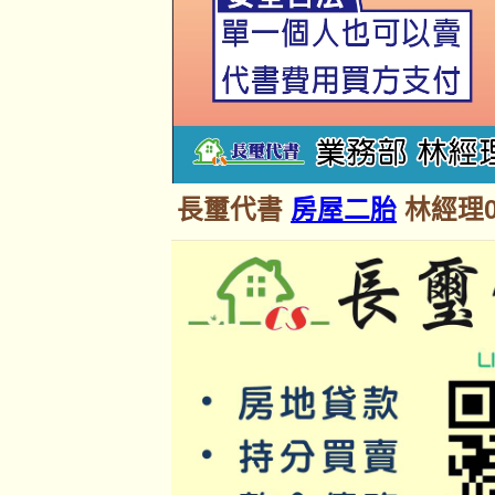
長璽代書
房屋二胎
林經理09