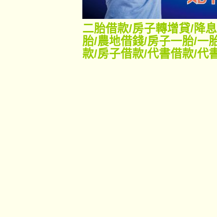
二胎借款
/
房子轉增貸
/
降息
胎
/
農地借錢
/
房子一胎
/
一
款
/
房子借款
/
代書借款
/
代