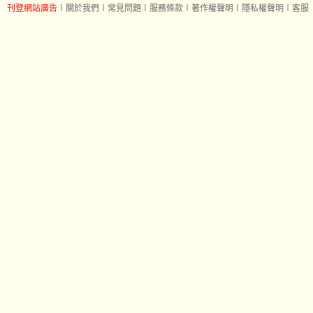
刊登網站廣告
︱
關於我們
︱
常見問題
︱
服務條款
︱
著作權聲明
︱
隱私權聲明
︱
客服