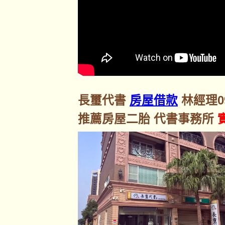
長璽代書
房屋借款
林經理092
推薦房屋二胎 代書事務所