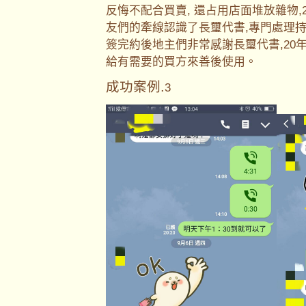
反悔不配合買賣, 還占用店面堆放雜物
友們的牽線認識了長璽代書,專門處理持
簽完約後地主們非常感謝長璽代書,20
給有需要的買方來善後使用。
成功案例.
3