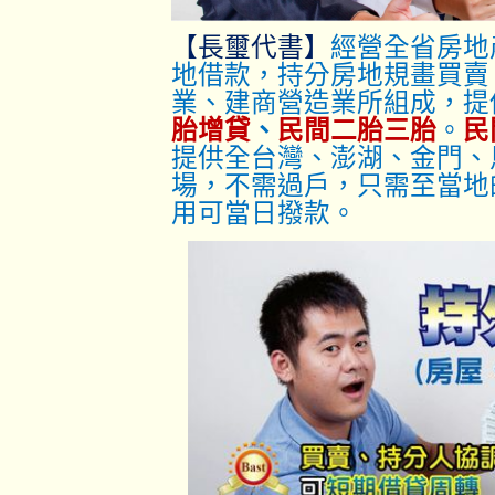
【長璽代書】
經營全省房地
地借款，持分房地規畫買賣
業、建商營造業所組成，提
胎增貸
、
民間二胎三胎
。
民
提供全台灣、澎湖、金門、
場，不需過戶，只
需至當地
用可當日撥款。