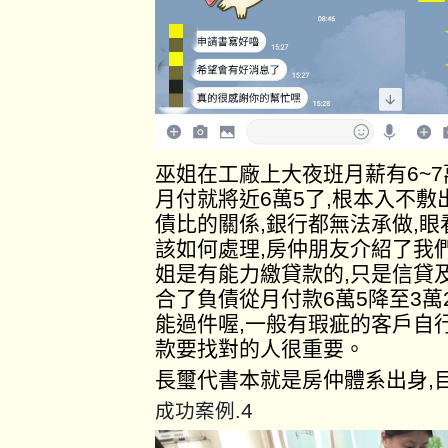
巫姐在工廠上大夜班月薪有6~
月付就將近6萬5了,根本入不
債比的關係,銀行都無法承做,
該如何處理,房仲朋友介紹了我
姐是有能力繳貸款的,只是信貸
合了負債從月付款6萬5降至3萬
能過件喔,一般有瑕疵的客戶自
款要找對的人很重要。
長璽代書本就是房仲體系出身,
4
成功案例.