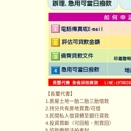
【長璽代書】
1.房屋土地一胎二胎三胎借款
2.持分共有房地買賣/可借
3.民間私人借貸轉至銀行貸款
4.投資買斷（可回租、附買回）
5.協助撤銷法拍查封