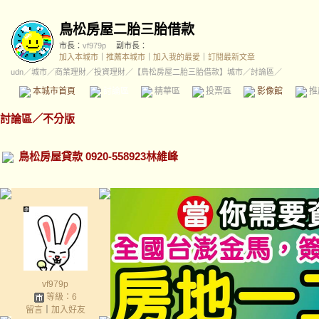
鳥松房屋二胎三胎借款
市長：
vf979p
副市長：
加入本城市
｜
推薦本城市
｜
加入我的最愛
｜
訂閱最新文章
udn
／
城市
／
商業理財
／
投資理財
／
【鳥松房屋二胎三胎借款】城市
／討論區／
本城市首頁
討論區
精華區
投票區
影像館
推
討論區
／
不分版
鳥松房屋貸款 0920-558923林維峰
vf979p
等級：6
留言
｜
加入好友