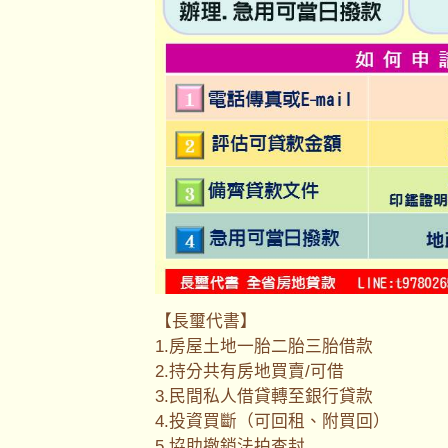
【長璽代書】
1.房屋土地一胎二胎三胎借款
2.持分共有房地買賣/可借
3.民間私人借貸轉至銀行貸款
4.投資買斷（可回租、附買回）
5.協助撤銷法拍查封