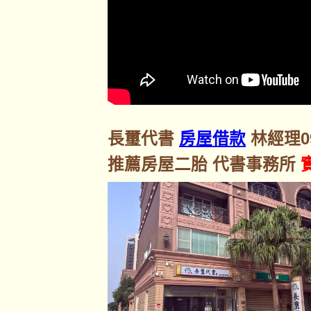
長璽代書
房屋借款
林經理092
推薦房屋二胎 代書事務所