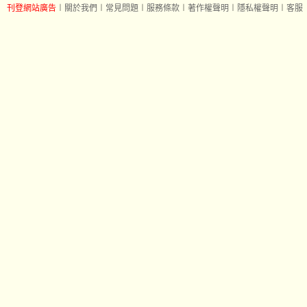
刊登網站廣告
︱
關於我們
︱
常見問題
︱
服務條款
︱
著作權聲明
︱
隱私權聲明
︱
客服