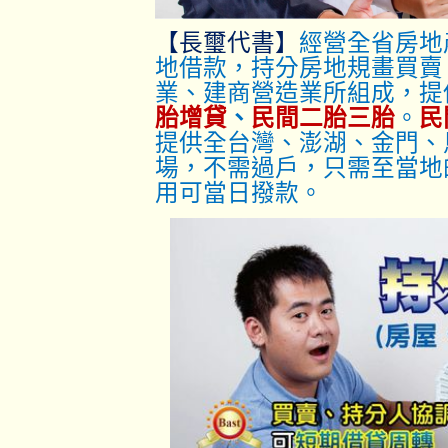
【長璽代書】
經營全省房地
地借款，持分房地規畫買賣
業、建商營造業所組成，提
胎增貸
、
民間二胎三胎
。
民
提供全台灣、澎湖、金門、
場，不需過戶，只
需至當地
用可當日撥款。