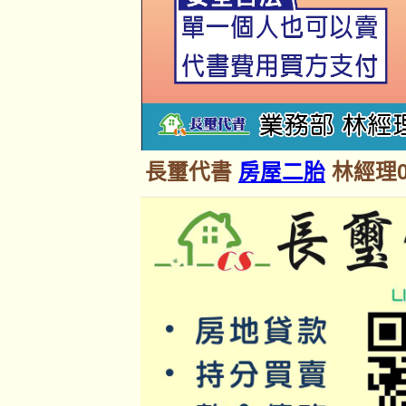
長璽代書
房屋二胎
林經理09