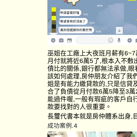
巫姐在工廠上大夜班月薪有6~
月付就將近6萬5了,根本入不
債比的關係,銀行都無法承做,
該如何處理,房仲朋友介紹了我
姐是有能力繳貸款的,只是信貸
合了負債從月付款6萬5降至3萬
能過件喔,一般有瑕疵的客戶自
款要找對的人很重要。
長璽代書本就是房仲體系出身,
4
成功案例.