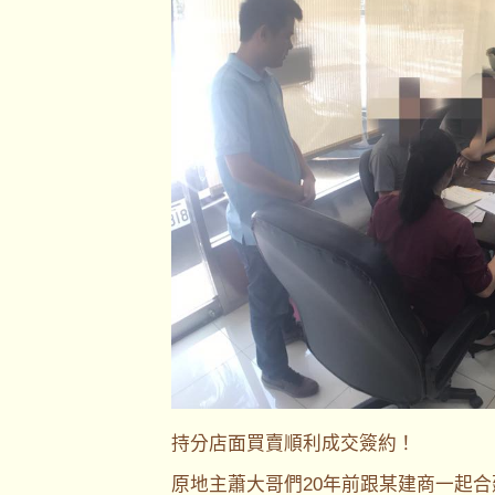
持分店面買賣順利成交簽約！
原地主蕭大哥們20年前跟某建商一起合