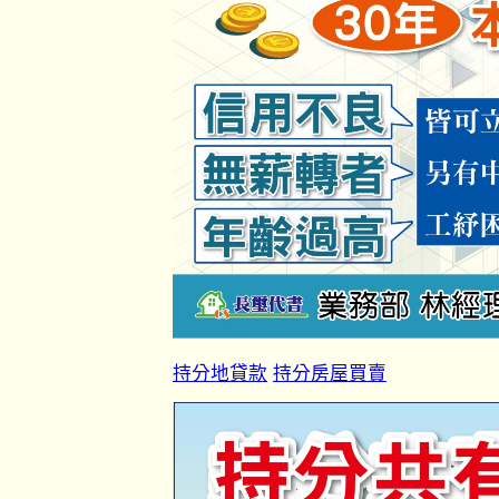
持分地貸款
持分房屋買賣