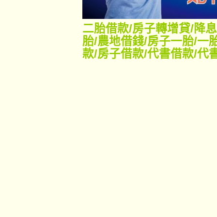
二胎借款
/
房子轉增貸
/
降息
胎
/
農地借錢
/
房子一胎
/
一
款
/
房子借款
/
代書借款
/
代