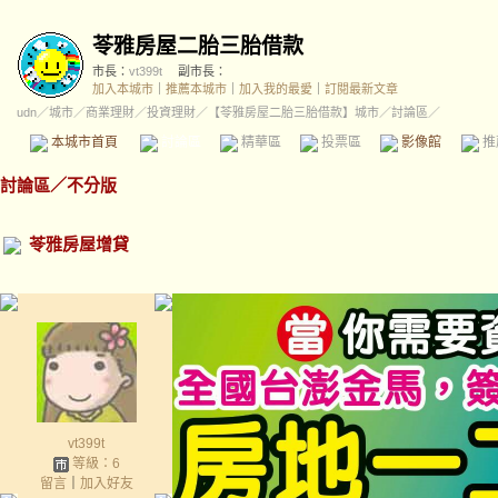
苓雅房屋二胎三胎借款
市長：
vt399t
副市長：
加入本城市
｜
推薦本城市
｜
加入我的最愛
｜
訂閱最新文章
udn
／
城市
／
商業理財
／
投資理財
／
【苓雅房屋二胎三胎借款】城市
／討論區／
本城市首頁
討論區
精華區
投票區
影像館
推
討論區
／
不分版
苓雅房屋增貸
vt399t
等級：6
留言
｜
加入好友