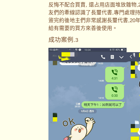
反悔不配合買賣, 還占用店面堆放雜物
友們的牽線認識了長璽代書,專門處理持
簽完約後地主們非常感謝長璽代書,20
給有需要的買方來善後使用。
成功案例.
3