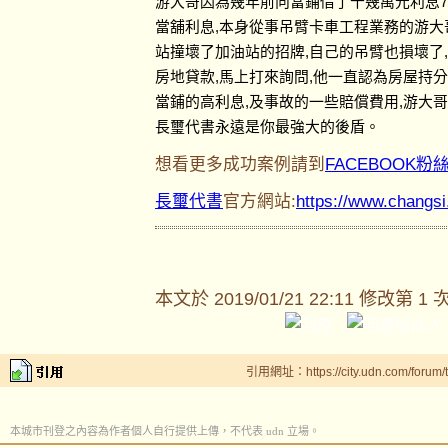
游大哥因為幾年前向當鋪借了十幾萬元利息7
當舖利息,本身從事吊臂卡車工程業務的游大
站撞壞了加油站的招牌,自己的吊臂也損壞了
房地貸款,馬上打來詢問,他一直認為房屋持
當鋪的高利息,及事故的一些賠償費用,游大
長璽代書永遠是你最強大的後盾。
想看更多成功案例請到
FACEBOOK粉
長璽代書
官方網站:
https://www.changs
本文於
2019/01/21 22:11 修改第 1 
引用網址：https://city.udn.com/forum
本城市刊登之內容為作者個人自行提供上傳，不代表 udn 立場。