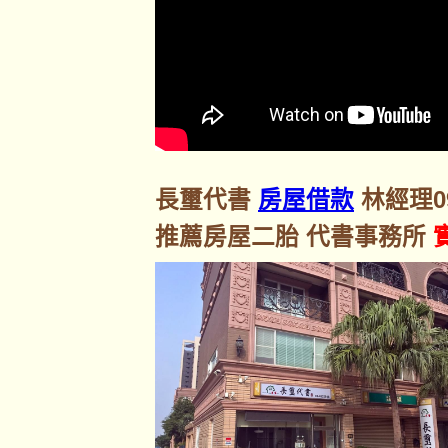
長璽代書
房屋借款
林經理092
推薦房屋二胎 代書事務所