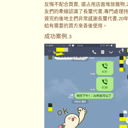
反悔不配合買賣, 還占用店面堆放雜物
友們的牽線認識了長璽代書,專門處理持
簽完約後地主們非常感謝長璽代書,20
給有需要的買方來善後使用。
成功案例.
3