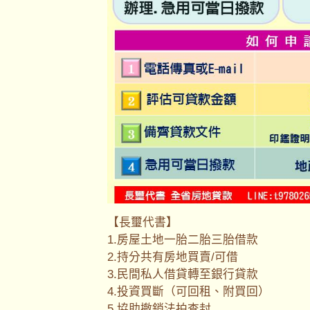
【長璽代書】
1.房屋土地一胎二胎三胎借款
2.持分共有房地買賣/可借
3.民間私人借貸轉至銀行貸款
4.投資買斷（可回租、附買回）
5.協助撤銷法拍查封