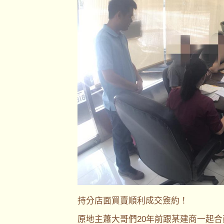
持分店面買賣順利成交簽約！
原地主蕭大哥們20年前跟某建商一起合