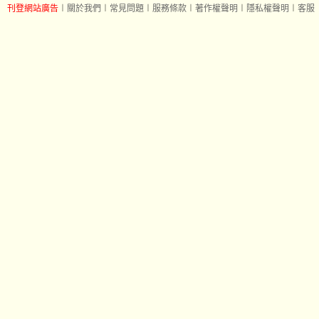
刊登網站廣告
︱
關於我們
︱
常見問題
︱
服務條款
︱
著作權聲明
︱
隱私權聲明
︱
客服