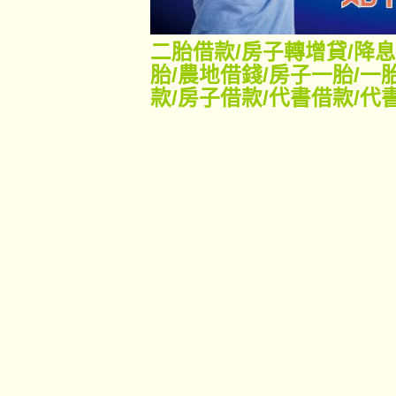
二胎借款
/
房子轉增貸
/
降息
胎
/
農地借錢
/
房子一胎
/
一
款
/
房子借款
/
代書借款
/
代