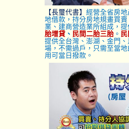
【長璽代書】
經營全省房地
地借款，持分房地規畫買賣
業、建商營造業所組成，提
胎增貸
、
民間二胎三胎
。
民
提供全台灣、澎湖、金門、
場，不需過戶，只
需至當地
用可當日撥款。