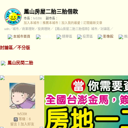
鳳山房屋二胎三胎借款
市長：
fv539t
副市長：
加入本城市
｜
推薦本城市
｜
加入我的最愛
｜
訂閱最新文章
udn
／
城市
／
商業理財
／
投資理財
／
【鳳山房屋二胎三胎借款】城市
／討論區／
本城市首頁
討論區
精華區
投票區
影像館
推
討論區
／
不分版
鳳山民間二胎
fv539t
等級：6
留言
｜
加入好友