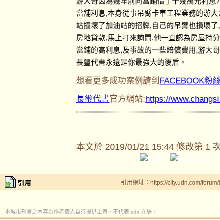
游大哥因為幾年前向當鋪借了十幾萬元利息7
當舖利息,本身從事吊臂卡車工程業務的游大
站撞壞了加油站的招牌,自己的吊臂也損壞了
房地貸款,馬上打來詢問,他一直認為房屋持
當鋪的高利息,及事故的一些賠償費用,游大
長璽代書永遠是你最強大的後盾。
想看更多成功案例請到
FACEBOOK粉
長璽代書
官方網站:
https://www.changs
本文於
2019/01/21 15:44 修改第 1 
引用網址：https://city.udn.com/forum
本城市刊登之內容為作者個人自行提供上傳，不代表 udn 立場。