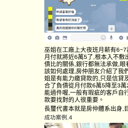
巫姐在工廠上大夜班月薪有6~
月付就將近6萬5了,根本入不
債比的關係,銀行都無法承做,
該如何處理,房仲朋友介紹了我
姐是有能力繳貸款的,只是信貸
合了負債從月付款6萬5降至3萬
能過件喔,一般有瑕疵的客戶自
款要找對的人很重要。
長璽代書本就是房仲體系出身,
4
成功案例.