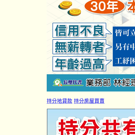
持分地貸款
持分房屋買賣