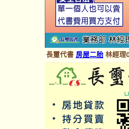
長璽代書
房屋二胎
林經理09