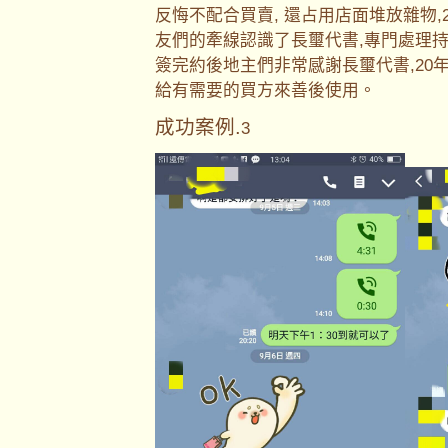
反悔不配合買賣, 還占用店面堆放雜物
友們的牽線認識了長璽代書,專門處理持
簽完約後地主們非常感謝長璽代書,20
給有需要的買方來善後使用。
成功案例.
3