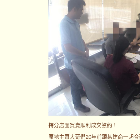
持分店面買賣順利成交簽約！
原地主蕭大哥們20年前跟某建商一起合