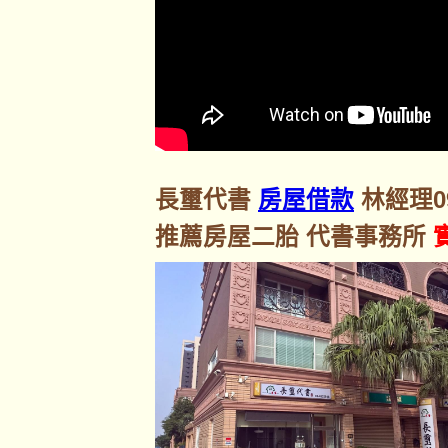
長璽代書
房屋借款
林經理092
推薦房屋二胎 代書事務所