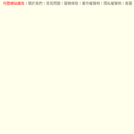
刊登網站廣告
︱
關於我們
︱
常見問題
︱
服務條款
︱
著作權聲明
︱
隱私權聲明
︱
客服