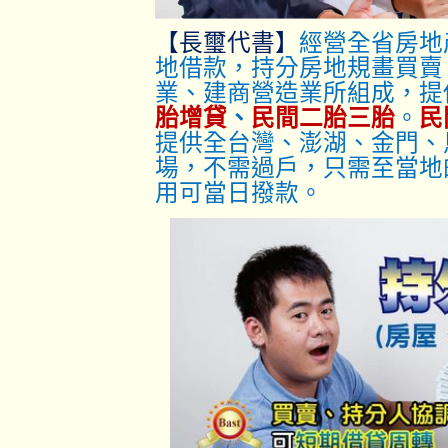
【長璽代書】
經營全省房地
地借款，持分房地規畫買賣
業、建商營造業所組成，提
胎增貸
、
民間二胎三胎
。
民
提供全台灣、澎湖、金門、
場，不需過戶，只
需至當地
用可當日撥款。