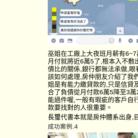
巫姐在工廠上大夜班月薪有6~
月付就將近6萬5了,根本入不
債比的關係,銀行都無法承做,
該如何處理,房仲朋友介紹了我
姐是有能力繳貸款的,只是信貸
合了負債從月付款6萬5降至3萬
能過件喔,一般有瑕疵的客戶自
款要找對的人很重要。
長璽代書本就是房仲體系出身,
4
成功案例.