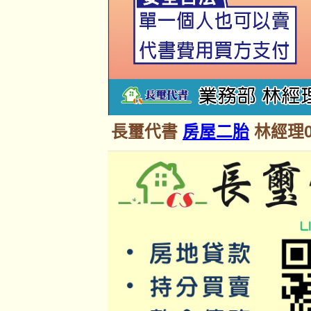
長璽代書
房屋二胎
林經理09