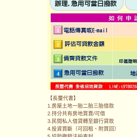
【長璽代書】
1.房屋土地一胎二胎三胎借款
2.持分共有房地買賣/可借
3.民間私人借貸轉至銀行貸款
4.投資買斷（可回租、附買回）
5.協助撤銷法拍查封