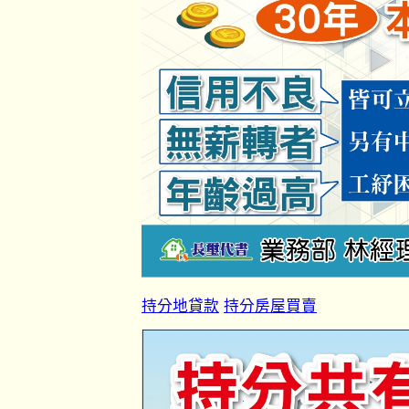
持分地貸款
持分房屋買賣