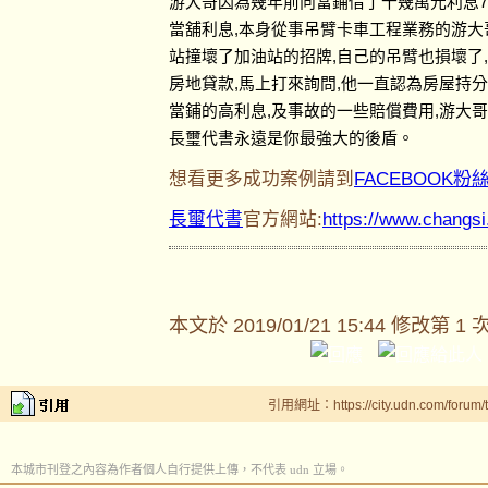
游大哥因為幾年前向當鋪借了十幾萬元利息7
當舖利息,本身從事吊臂卡車工程業務的游大
站撞壞了加油站的招牌,自己的吊臂也損壞了
房地貸款,馬上打來詢問,他一直認為房屋持
當鋪的高利息,及事故的一些賠償費用,游大
長璽代書永遠是你最強大的後盾。
想看更多成功案例請到
FACEBOOK粉
長璽代書
官方網站:
https://www.changs
本文於
2019/01/21 15:44 修改第 1 
引用網址：https://city.udn.com/forum
本城市刊登之內容為作者個人自行提供上傳，不代表 udn 立場。