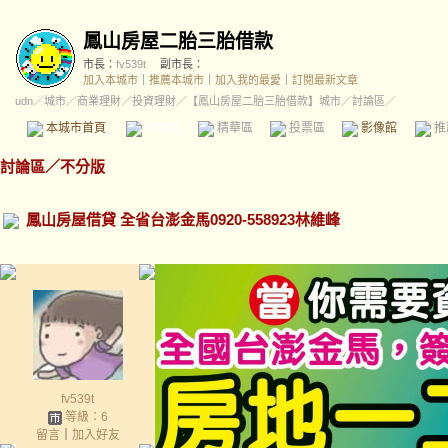
鳳山房屋二胎三胎借款
市長：
fv539t
副市長：
加入本城市
｜
推薦本城市
｜
加入我的最愛
｜
訂閱最新文章
udn
／
城市
／
商業理財
／
投資理財
／
【鳳山房屋二胎三胎借款】城市
／討論區／
本城市首頁
討論區
精華區
投票區
影像館
推
討論區
／
不分版
鳳山房屋借貸 全省台澎金馬0920-558923林維峰
fv539t
等級：6
留言
｜
加入好友