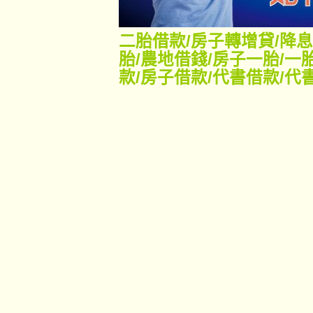
二胎借款
/
房子轉增貸
/
降息
胎
/
農地借錢
/
房子一胎
/
一
款
/
房子借款
/
代書借款
/
代