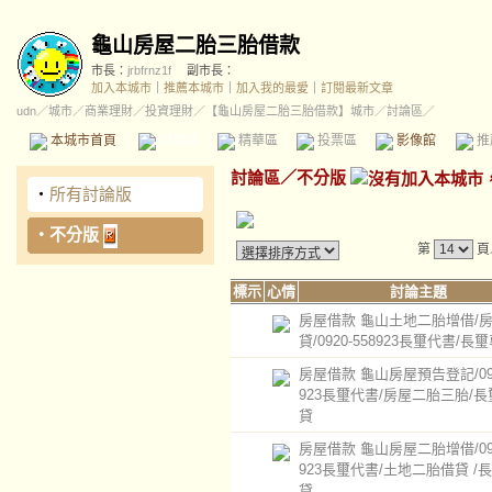
龜山房屋二胎三胎借款
市長：
jrbfrnz1f
副市長：
加入本城市
｜
推薦本城市
｜
加入我的最愛
｜
訂閱最新文章
udn
／
城市
／
商業理財
／
投資理財
／
【龜山房屋二胎三胎借款】城市
／討論區／
本城市首頁
討論區
精華區
投票區
影像館
推
討論區
／
不分版
‧
所有討論版
‧
不分版
第
頁
標示
心情
討論主題
房屋借款 龜山土地二胎增借/
貸/0920-558923長璽代書/長
房屋借款 龜山房屋預告登記/092
923長璽代書/房屋二胎三胎/
貸
房屋借款 龜山房屋二胎增借/092
923長璽代書/土地二胎借貸 /
貸