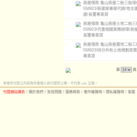
房屋借款 龜山房屋二胎三胎增借0
558923/新建案專案代銷/地主
建/長璽專業貸
房屋借款 龜山房屋土地二胎三胎0
558923/代書相關業務辦理/房
長璽專業貸
房屋借款 龜山房屋農地二胎三胎0
558923/持分共有土地規劃買賣
專業貸
第
頁
本城市刊登之內容為作者個人自行提供上傳，不代表 udn 立場。
刊登網站廣告
︱
關於我們
︱
常見問題
︱
服務條款
︱
著作權聲明
︱
隱私權聲明
︱
客服