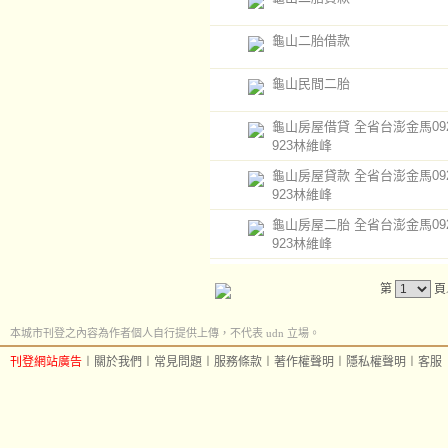
龜山二胎借款
龜山民間二胎
龜山房屋借貸 全省台澎金馬0920
923林維峰
龜山房屋貸款 全省台澎金馬0920
923林維峰
龜山房屋二胎 全省台澎金馬0920
923林維峰
第
頁
本城市刊登之內容為作者個人自行提供上傳，不代表 udn 立場。
刊登網站廣告
︱
關於我們
︱
常見問題
︱
服務條款
︱
著作權聲明
︱
隱私權聲明
︱
客服