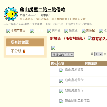
龜山房屋二胎三胎借款
市長：
jrbfrnz1f
副市長：
加入本城市
｜
推薦本城市
｜
加入我的最愛
｜
訂閱最新文章
udn
／
城市
／
商業理財
／
投資理財
／
【龜山房屋二胎三胎借款】城市
／討論區／
本城市首頁
討論區
精華區
投票區
影像館
推
討論區
（
所有討論版
）
‧
所有討論版
‧
不分版
第
頁
標示
心情
討論主題
龜山農地貸款
龜山農地質借
龜山房屋質借
龜山民間二胎借款