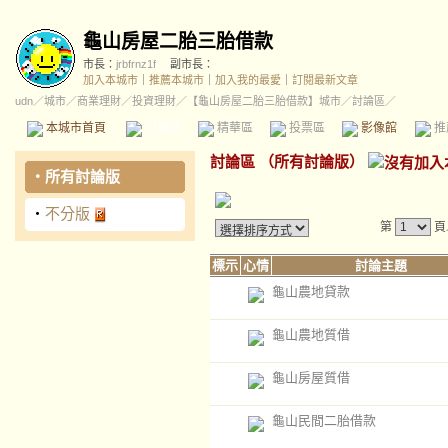
龜山房屋二胎三胎借款
市長：
jrbfrnz1f
副市長：
加入本城市
｜
推薦本城市
｜
加入我的最愛
｜
訂閱最新文章
udn
／
城市
／
商業理財
／
投資理財
／
【龜山房屋二胎三胎借款】城市
／討論區／
本城市首頁
討論區
精華區
投票區
影像館
推
討論區
（
所有討論版
）
‧
所有討論版
‧
不分版
第
頁
標示
心情
討論主題
龜山農地貸款
龜山農地質借
龜山房屋質借
龜山民間二胎借款