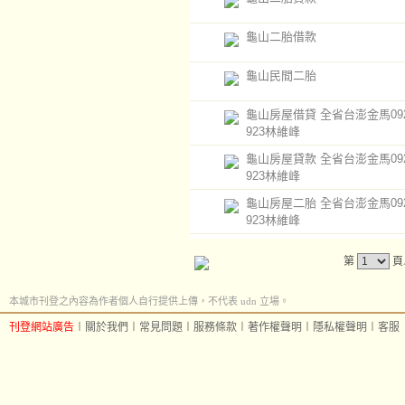
龜山二胎借款
龜山民間二胎
龜山房屋借貸 全省台澎金馬0920
923林維峰
龜山房屋貸款 全省台澎金馬0920
923林維峰
龜山房屋二胎 全省台澎金馬0920
923林維峰
第
頁
本城市刊登之內容為作者個人自行提供上傳，不代表 udn 立場。
刊登網站廣告
︱
關於我們
︱
常見問題
︱
服務條款
︱
著作權聲明
︱
隱私權聲明
︱
客服