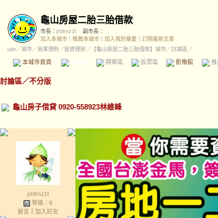
龜山房屋二胎三胎借款
市長：
jrbfrnz1f
副市長：
加入本城市
｜
推薦本城市
｜
加入我的最愛
｜
訂閱最新文章
udn
／
城市
／
商業理財
／
投資理財
／
【龜山房屋二胎三胎借款】城市
／討論區／
本城市首頁
討論區
精華區
投票區
影像館
推
討論區
／
不分版
龜山房子借貸 0920-558923林維峰
jrbfrnz1f
等級：6
留言
｜
加入好友