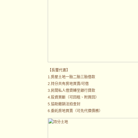
【長璽代書】
1.房屋土地一胎二胎三胎借款
2.持分共有房地買賣/可借
3.民間私人借貸轉至銀行貸款
4.投資買斷（可回租、附買回）
5.協助撤銷法拍查封
6.委託房地買賣（可先代償債務）