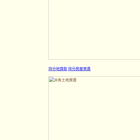
持分地貸款
持分房屋買賣