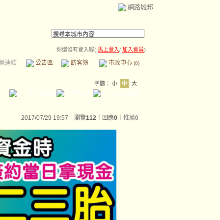
網路城邦
你還沒有登入喔(
馬上登入
/
加入會員
)
薦連結
公告區
訪客簿
市政中心
(0)
字體：
小
中
大
2017/07/29 19:57 瀏覽
112
｜回應
0
｜
推薦
0