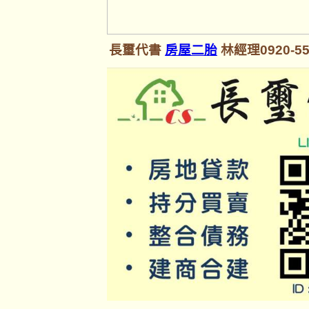
長璽代書
房屋二胎
林經理0920-55