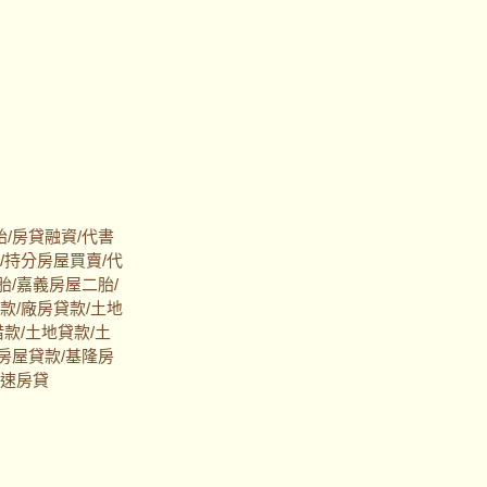
/房貸融資/代書
/持分房屋買賣/代
胎/嘉義房屋二胎/
款/廠房貸款/土地
款/土地貸款/土
房屋貸款/基隆房
快速房貸