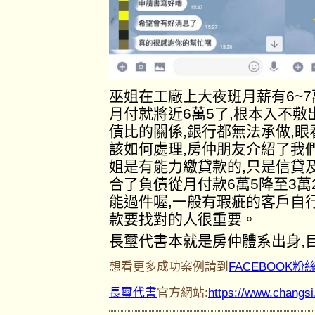
巫姐在工廠上大夜班月薪有6~
月付就將近6萬5了,根本入不
債比的關係,銀行都無法承做,
該如何處理,房仲朋友介紹了我
姐是有能力繳貸款的,只是信貸
合了負債從月付款6萬5降至3萬
能過件喔,一般有瑕疵的客戶自
款要找對的人很重要。
長璽代書本就是房仲體系出身,
想看更多成功案例請到
FACEBOOK粉
長璽代書
官方網站:
https://www.changs