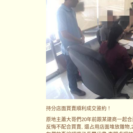
持分店面買賣順利成交簽約！
原地主蕭大哥們20年前跟某建商一起合
反悔不配合買賣, 還占用店面堆放雜物