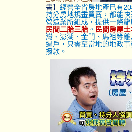
二胎/復興鄉房屋二胎
書】
經營全省房地產已有2
持分房地規畫買賣，都能快
營造業所組成，提供一條龍
民間二胎三胎
。
民間房屋土
灣、澎湖、金門、馬祖等離
過戶，只
需至當地的地政事
撥款。