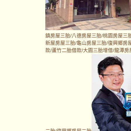
鎮房屋三胎/八德房屋三胎/桃園房屋三胎
新屋房屋三胎/龜山房屋三胎/復興鄉房
款/蘆竹二胎借款/大園三胎增借/龍潭房