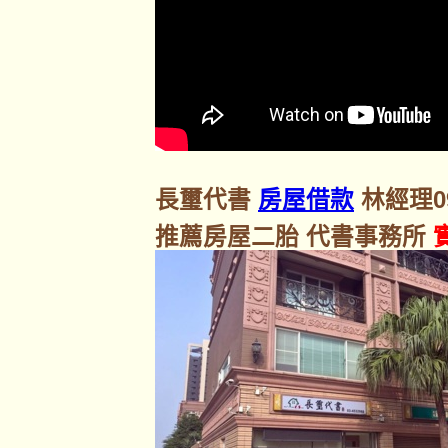
長璽代書
房屋借款
林經理092
推薦房屋二胎 代書事務所