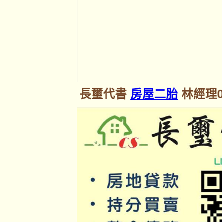
長璽代書
房屋二胎
林經理09