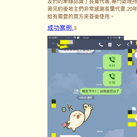
友們的牽線認識了長璽代書,專門處理持
簽完約後地主們非常感謝長璽代書,20
給有需要的買方來善後使用。
成功案例.
3