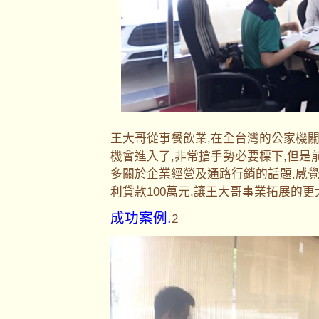
王大哥從事餐飲業,在全台灣的公家機
機會進入了,非常搶手勢必要標下,但是
多關於企業經營及通路行銷的話題,感
利貸款100萬元,讓王大哥事業拓展的
成功案例.
2