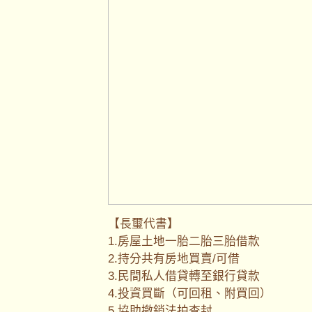
【長璽代書】
1.房屋土地一胎二胎三胎借款
2.持分共有房地買賣/可借
3.民間私人借貸轉至銀行貸款
4.投資買斷（可回租、附買回）
5.協助撤銷法拍查封