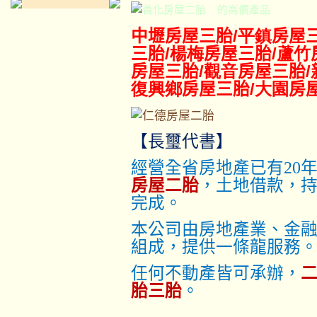
的高價產品
中壢房屋三胎
/平鎮
房屋
三胎
/楊梅
房屋三胎
/蘆竹
房屋三胎
/觀音
房屋三胎
復興鄉
房屋三胎
/大園
房
【長璽代書】
經營全省房地產已有20
房屋二胎
，土地借款，
完成。
本公司由房地產業、金
組成，提供一條龍服務
任何不動產皆可承辦，
胎三胎
。