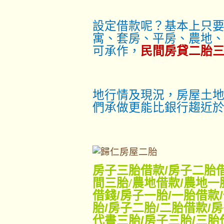
設定借款呢？基本上只
寓、套房、平房、農地
可承作，
民間房貸二胎
地行情及現況，房屋土地
們承做更能比銀行趨近
房子三胎借款
/
房子二胎
間三胎/
農地借款
/
農地一
借錢
/
房子一胎
/
一胎借款
/
胎
/
房子二胎
/
二胎借款
/
房
代書三胎
/
房子三胎
/
三胎