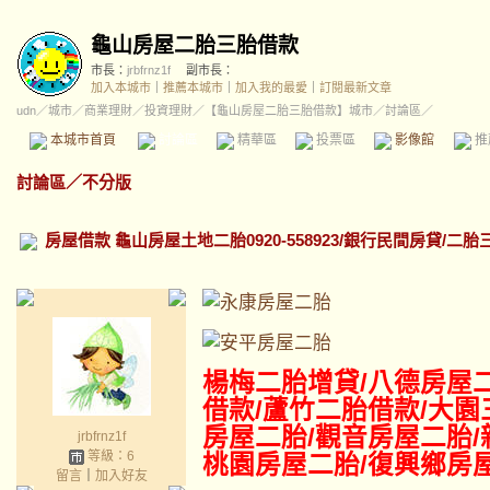
龜山房屋二胎三胎借款
市長：
jrbfrnz1f
副市長：
加入本城市
｜
推薦本城市
｜
加入我的最愛
｜
訂閱最新文章
udn
／
城市
／
商業理財
／
投資理財
／
【龜山房屋二胎三胎借款】城市
／討論區／
本城市首頁
討論區
精華區
投票區
影像館
推
討論區
／
不分版
房屋借款 龜山房屋土地二胎0920-558923/銀行民間房貸/二
楊梅二胎增貸/八德
房屋
借款/蘆竹二胎借款/大園
房屋二胎/觀音房屋二胎/
jrbfrnz1f
等級：6
桃園房屋二胎/復興鄉房
留言
｜
加入好友