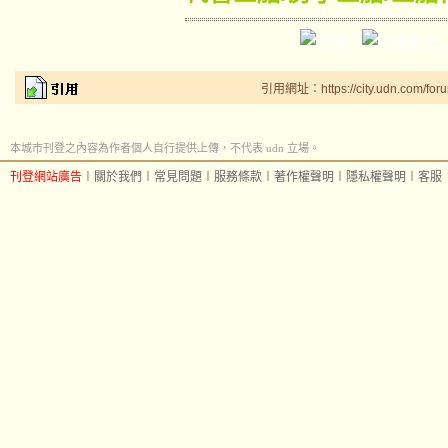
引用網址：https://city.udn.com/for
本城市刊登之內容為作者個人自行提供上傳，不代表 udn 立場。
刊登網站廣告
︱
關於我們
︱
常見問題
︱
服務條款
︱
著作權聲明
︱
隱私權聲明
︱
客服