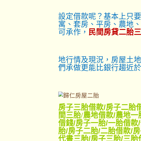
設定借款呢？基本上只
寓、套房、平房、農地
可承作，
民間房貸二胎
地行情及現況，房屋土地
們承做更能比銀行趨近
房子三胎借款
/
房子二胎
間三胎/
農地借款
/
農地一
借錢
/
房子一胎
/
一胎借款
/
胎
/
房子二胎
/
二胎借款
/
房
代書三胎
/
房子三胎
/
三胎