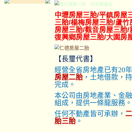
的高價產品
中壢房屋三胎
/平鎮
房屋
三胎
/楊梅
房屋三胎
/蘆竹
房屋三胎
/觀音
房屋三胎
復興鄉
房屋三胎
/大園
房
【長璽代書】
經營全省房地產已有20
房屋二胎
，土地借款，
完成。
本公司由房地產業、金
組成，提供一條龍服務
任何不動產皆可承辦，
胎三胎
。