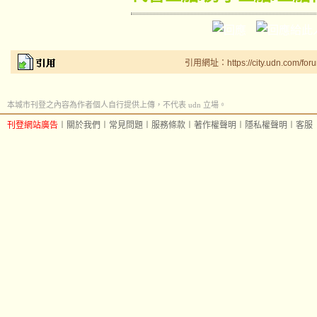
引用網址：https://city.udn.com/for
本城市刊登之內容為作者個人自行提供上傳，不代表 udn 立場。
刊登網站廣告
︱
關於我們
︱
常見問題
︱
服務條款
︱
著作權聲明
︱
隱私權聲明
︱
客服