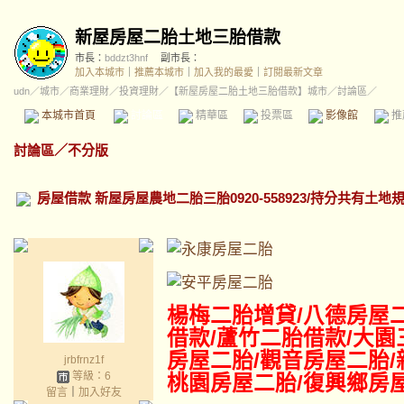
新屋房屋二胎土地三胎借款
市長：
bddzt3hnf
副市長：
加入本城市
｜
推薦本城市
｜
加入我的最愛
｜
訂閱最新文章
udn
／
城市
／
商業理財
／
投資理財
／
【新屋房屋二胎土地三胎借款】城市
／討論區／
本城市首頁
討論區
精華區
投票區
影像館
推
討論區
／
不分版
房屋借款 新屋房屋農地二胎三胎0920-558923/持分共有土
楊梅二胎增貸/八德
房屋
借款/蘆竹二胎借款/大園
房屋二胎/觀音房屋二胎/
jrbfrnz1f
等級：6
桃園房屋二胎/復興鄉房
留言
｜
加入好友