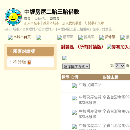
中壢房屋二胎三胎借款
市長：
rtvlfpx71
副市長：
加入本城市
｜
推薦本城市
｜
加入我的最愛
｜
訂閱最新文章
udn
／
城市
／
商業理財
／
投資理財
／
【中壢房屋二胎三胎借款】城市
／討論區／
本城市首頁
討論區
精華區
投票區
影像館
推
討論區
（
所有討論版
）
‧
所有討論版
‧
不分版
第
頁
標示
心情
討論主題
中壢民間二胎
中壢房屋借貸 全省台澎金馬0920
923林維峰
中壢房屋貸款 全省台澎金馬0920
923林維峰
中壢房屋二胎 全省台澎金馬0920