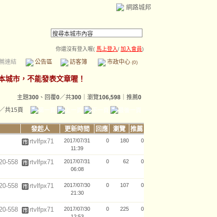
網路城邦
你還沒有登入喔(
馬上登入
/
加入會員
)
薦連結
公告區
訪客簿
市政中心
(0)
主題
300
、回覆
0
／共
300
｜瀏覽
106,598
｜推薦
0
／共15頁
發起人
更新時間
回應
瀏覽
推薦
rtvlfpx71
2017/07/31
0
180
0
11:39
-558
rtvlfpx71
2017/07/31
0
62
0
06:08
-558
rtvlfpx71
2017/07/30
0
107
0
21:30
-558
rtvlfpx71
2017/07/30
0
225
0
12:53