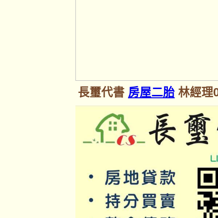
長璽代書
房屋二胎
林經理09