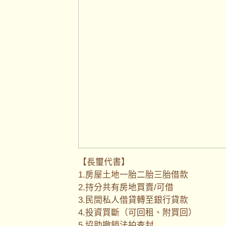
【長璽代書】
1.房屋土地一胎二胎三胎借款
2.持分共有房地買賣/可借
3.民間私人借貸轉至銀行貸款
4.投資買斷（可回租、附買回）
5.協助撤銷法拍查封