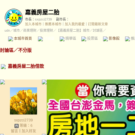
嘉義房屋二胎
市長：
sxpzci2739
副市長：
加入本城市
｜
推薦本城市
｜
加入我的最愛
｜
訂閱最新文章
udn
／
城市
／
商業理財
／
投資理財
／
【嘉義房屋二胎】城市
／討論區／
本城市首頁
討論區
精華區
投票區
影像館
推
討論區
／
不分版
嘉義房屋二胎借款
sxpzci2739
等級：6
留言
｜
加入好友