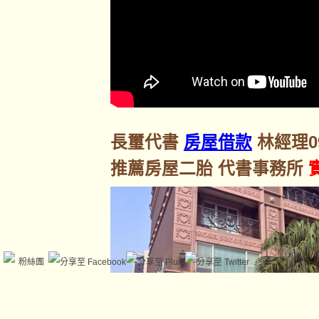
長璽代書
房屋借款
林經理092
推薦房屋二胎 代書事務所
粉絲團